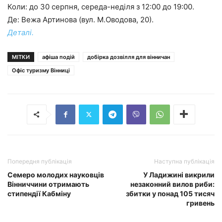
Коли: до 30 серпня, середа-неділя з 12:00 до 19:00.
Де: Вежа Артинова (вул. М.Оводова, 20).
Деталі.
МІТКИ
афіша подій
добірка дозвілля для вінничан
Офіс туризму Вінниці
Попередня публікація
Наступна публікація
Семеро молодих науковців
У Ладижині викрили
Вінниччини отримають
незаконний вилов риби:
стипендії Кабміну
збитки у понад 105 тисяч
гривень