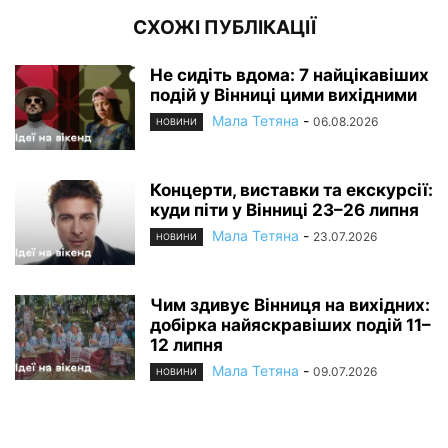
СХОЖІ ПУБЛІКАЦІЇ
Не сидіть вдома: 7 найцікавіших
подій у Вінниці цими вихідними
Мала Тетяна
-
06.08.2026
НОВИНИ
Концерти, виставки та екскурсії:
куди піти у Вінниці 23–26 липня
Мала Тетяна
-
23.07.2026
НОВИНИ
Чим здивує Вінниця на вихідних:
добірка найяскравіших подій 11–
12 липня
Мала Тетяна
-
09.07.2026
НОВИНИ