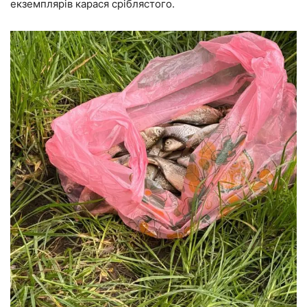
екземплярів карася сріблястого.