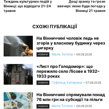
Тиждень культурних подій у
Дощі зранку та грози
Вінниці: що відвідати 21–24
ввечері: якою буде погода у
травня
Вінниці 21 травня
СХОЖІ ПУБЛІКАЦІЇ
На Вінниччині чоловік ледь не
згорів у власному будинку через
цигарку
Мала Тетяна
-
09.08.2026
НОВИНИ
«Лист про Голодомор»: що
пережило село Лісове в 1932–
1933 роках
Гуфельд Катерина
-
07.08.2026
НОВИНИ
На Вінниччині спрямували понад
76 млн грн на субсидії та пільги
Мала Тетяна
-
06.08.2026
НОВИНИ