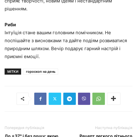
сприяє творчості, новим ідеям і нестандартним
рішенням.
Риби
Інтуїція стане вашим головним помічником. Не
поспішайте з висновками та дайте подіям розвиватися
природним шляхом. Вечір подарує гарний настрій і
приємні емоції.
МІТКИ
гороскоп на день
Попередня публікація
Наступна публікація
До +37° і без дощу: якою
Рецепт легкого літнього