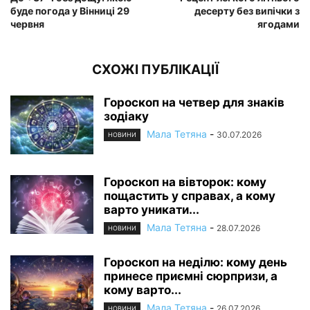
буде погода у Вінниці 29
десерту без випічки з
червня
ягодами
СХОЖІ ПУБЛІКАЦІЇ
Гороскоп на четвер для знаків
зодіаку
Мала Тетяна
-
30.07.2026
НОВИНИ
Гороскоп на вівторок: кому
пощастить у справах, а кому
варто уникати...
Мала Тетяна
-
28.07.2026
НОВИНИ
Гороскоп на неділю: кому день
принесе приємні сюрпризи, а
кому варто...
Мала Тетяна
-
26.07.2026
НОВИНИ