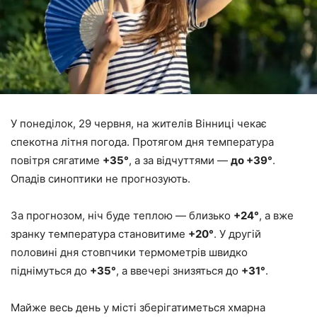
У понеділок, 29 червня, на жителів Вінниці чекає
спекотна літня погода. Протягом дня температура
повітря сягатиме
+35°
, а за відчуттями —
до +39°
.
Опадів синоптики не прогнозують.
За прогнозом, ніч буде теплою — близько
+24°
, а вже
зранку температура становитиме
+20°
. У другій
половині дня стовпчики термометрів швидко
піднімуться до
+35°
, а ввечері знизяться до
+31°
.
Майже весь день у місті зберігатиметься хмарна