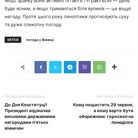
якщо зранку вони активно літають і «граються» — день
буде ясним, а якщо тримаються біля вуликів — це віщує
негоду. Проте цього року синоптики прогнозують суху
та дуже спекотну погоду.
МІТКИ
погода у Вінниці
Попередня публікація
Наступна публікація
До Дня Конституції
Кому пощастить 29 червня,
Президент відзначив
а кому варто бути
високими державними
обережним: гороскоп на
нагородами п’ятьох
понеділок
вінничан