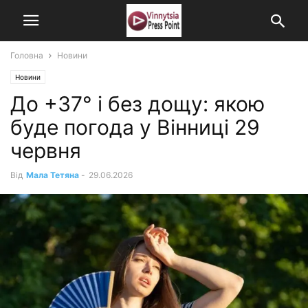
Головна
Новини
Новини
До +37° і без дощу: якою
буде погода у Вінниці 29
червня
Від
Мала Тетяна
-
29.06.2026