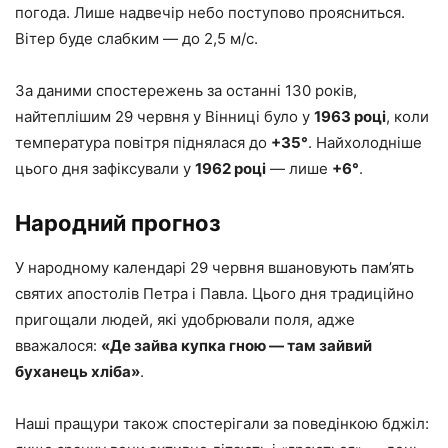
погода. Лише надвечір небо поступово проясниться.
Вітер буде слабким — до 2,5 м/с.
За даними спостережень за останні 130 років,
найтеплішим 29 червня у Вінниці було у
1963 році
, коли
температура повітря піднялася до
+35°
. Найхолодніше
цього дня зафіксували у
1962 році
— лише
+6°
.
Народний прогноз
У народному календарі 29 червня вшановують пам’ять
святих апостолів Петра і Павла. Цього дня традиційно
пригощали людей, які удобрювали поля, адже
вважалося:
«Де зайва купка гною — там зайвий
буханець хліба»
.
Наші пращури також спостерігали за поведінкою бджіл: