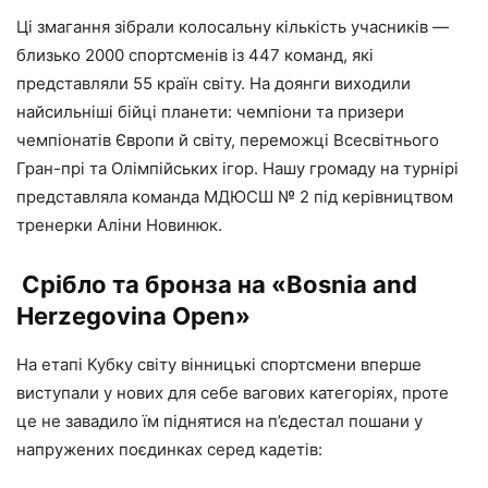
Ці змагання зібрали колосальну кількість учасників —
близько 2000 спортсменів із 447 команд, які
представляли 55 країн світу. На доянги виходили
найсильніші бійці планети: чемпіони та призери
чемпіонатів Європи й світу, переможці Всесвітнього
Гран-прі та Олімпійських ігор. Нашу громаду на турнірі
представляла команда МДЮСШ № 2 під керівництвом
тренерки Аліни Новинюк.
Срібло та бронза на «Bosnia and
Herzegovina Open»
На етапі Кубку світу вінницькі спортсмени вперше
виступали у нових для себе вагових категоріях, проте
це не завадило їм піднятися на п’єдестал пошани у
напружених поєдинках серед кадетів: