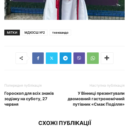
МІТКИ
МДЮСШ №2
тхеквандо
Попередня публікація
Наступна публікація
Гороскоп для всіх знаків
У Вінниці презентували
зодіаку на суботу, 27
двомовний гастрономічний
червня
путівник «Смак Поділля»
СХОЖІ ПУБЛІКАЦІЇ