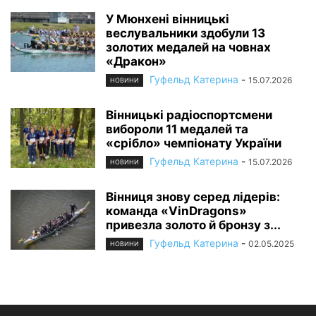
У Мюнхені вінницькі
веслувальники здобули 13
золотих медалей на човнах
«Дракон»
Гуфельд Катерина
-
15.07.2026
НОВИНИ
Вінницькі радіоспортсмени
вибороли 11 медалей та
«срібло» чемпіонату України
Гуфельд Катерина
-
15.07.2026
НОВИНИ
Вінниця знову серед лідерів:
команда «VinDragons»
привезла золото й бронзу з...
Гуфельд Катерина
-
02.05.2025
НОВИНИ