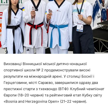
Вихованці Вінницької міської дитячо-юнацької
спортивної школи № 2 продемонстрували високі
результати на міжнародній арені. У столиці Боснії і
Герцеговини, місті Сараєво, завершилися одразу два
престижні старти з тхеквондо (ВТФ): Клубний чемпіонат
Європи (18–20 червня) та рейтинговий етап Кубку світу
«Bosnia and Herzegovina Open» (21–22 червня).