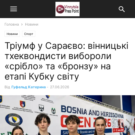
Головна
Новини
Новини
Спорт
Тріумф у Сараєво: вінницькі
тхеквондисти вибороли
«срібло» та «бронзу» на
етапі Кубку світу
Від
Гуфельд Катерина
-
27.06.2026