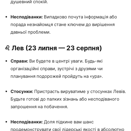
душевний спокій.
Несподіванки:
Випадково почута інформація або
порада незнайомця стане ключем до вирішення
давньої проблеми.
♌️ Лев (23 липня — 23 серпня)
Справи:
Ви будете в центрі уваги. Будь-які
організаційні справи, зустрічі з друзями чи
планування подорожей пройдуть на «ура».
Стосунки:
Пристрасть вируватиме у стосунках Левів.
Будьте готові до палких зізнань або несподіваного
запрошення на побачення.
Несподіванки:
Доля підкине вам шанс
продемонструвати свої лідерські якості в абсолютно