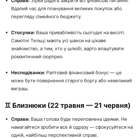
Справи:
Зірки радять закрити всі фінансові питання.
Вдалий час для планування великих покупок або
перегляду сімейного бюджету.
Стосунки:
Ваша привабливість сьогодні на висоті.
Самотні Тельці мають усі шанси на цікаве
знайомство, а тим, хто у шлюбі, варто влаштувати
романтичний сюрприз.
Несподіванки:
Раптовий фінансовий бонус — це
може бути повернення старого боргу або невеликий
виграш.
♊️ Близнюки (22 травня — 21 червня)
Справи:
Ваша голова буде переповнена ідеями. Не
намагайтеся зробити все й одразу — сфокусуйтеся на
одній, найбільш перспективній справі.