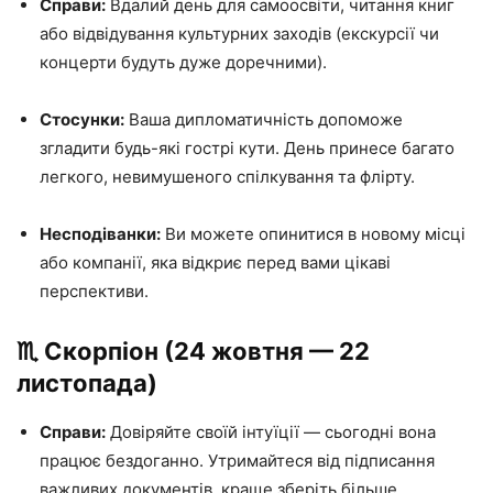
Справи:
Вдалий день для самоосвіти, читання книг
або відвідування культурних заходів (екскурсії чи
концерти будуть дуже доречними).
Стосунки:
Ваша дипломатичність допоможе
згладити будь-які гострі кути. День принесе багато
легкого, невимушеного спілкування та флірту.
Несподіванки:
Ви можете опинитися в новому місці
або компанії, яка відкриє перед вами цікаві
перспективи.
♏️ Скорпіон (24 жовтня — 22
листопада)
Справи:
Довіряйте своїй інтуїції — сьогодні вона
працює бездоганно. Утримайтеся від підписання
важливих документів, краще зберіть більше