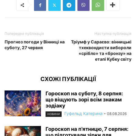
Попередня публікація
Наступна публікація
Прогноз погоди у Вінниці на
Тріумф у Сараєво: вінницькі
суботу, 27 червня
тхеквондисти вибороли
«срібло» та «бронзу» на
етапі Кубку світу
СХОЖІ ПУБЛІКАЦІЇ
Гороскоп на суботу, 8 серпня:
що віщують зорі всім знакам
зодіаку
Гуфельд Катерина
-
08.08.2026
НОВИНИ
Гороскоп на п’ятницю, 7 серпня:
що підготували зірки для