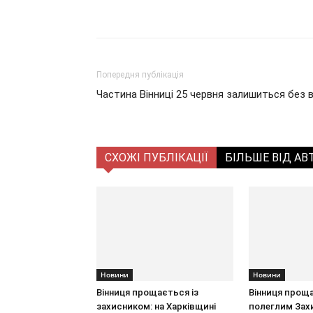
Поділитися
Попередня публікація
Частина Вінниці 25 червня залишиться без в
СХОЖІ ПУБЛІКАЦІЇ
БІЛЬШЕ ВІД АВ
Новини
Новини
Вінниця прощається із
Вінниця проща
захисником: на Харківщині
полеглим Зах