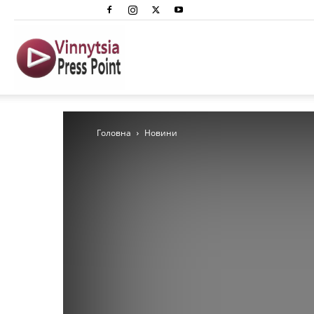
Вінниця
Преспоінт
Головна
Новини