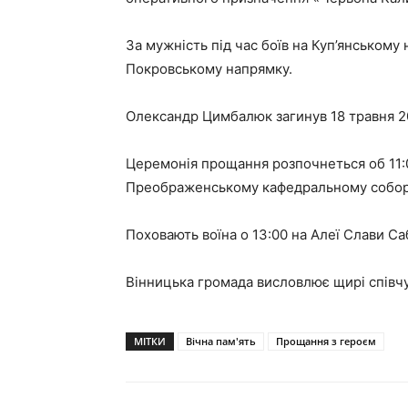
За мужність під час боїв на Куп’янському
Покровському напрямку.
Олександр Цимбалюк загинув 18 травня 20
Церемонія прощання розпочнеться об 11:0
Преображенському кафедральному собор
Поховають воїна о 13:00 на Алеї Слави С
Вінницька громада висловлює щирі співчу
МІТКИ
Вічна пам'ять
Прощання з героєм