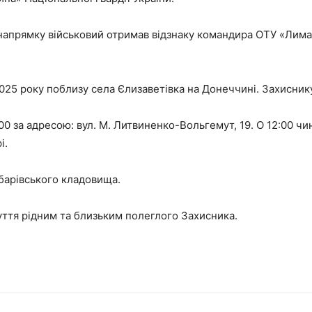
 напрямку військовий отримав відзнаку командира ОТУ «Лиман
25 року поблизу села Єлизаветівка на Донеччині. Захиснику
0 за адресою: вул. М. Литвиненко-Вольгемут, 19. О 12:00 чи
і.
абарівського кладовища.
ття рідним та близьким полеглого Захисника.