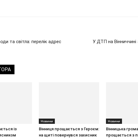
оди та світла: перелік адрес
У ДТП на Вінниччині
ТОРА
Новини
Новини
ється із
Вінниця прощається з Героєм:
Вінницька гром
исником
на щиті повернувся захисник
прощається з 