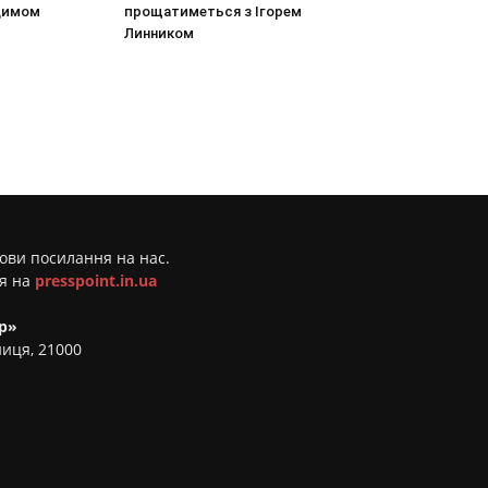
димом
прощатиметься з Ігорем
Линником
мови посилання на нас.
ня на
presspoint.in.ua
р»
ниця, 21000