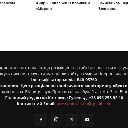
аренком
Андрій Ковальов із позивним
Захисником Ва
«Мікрон»
Безганом
ристання матеріалів, що розміщені на сайті дозволяється за у
ожуть використовувати матеріали сайту за умови гіперпосилан
Ідентифікатор медіа: R40-05760
асновник: Центр соціально-політичного моніторингу «Векто
одження: м. Вінниця, вул. Привокзальна, буд. 9-а, кімн. 3, м. Він
Головний редактор Катерина Гуфельд: +38 096 253 92 10
Контактний Email:
presspoint.in.ua@gmail.com