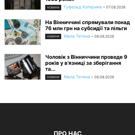
Гуфельд Катерина
-
07.08.2026
НОВИНИ
На Вінниччині спрямували понад
76 млн грн на субсидії та пільги
Мала Тетяна
-
06.08.2026
НОВИНИ
Чоловік з Вінниччини проведе 9
років у в’язниці за зберігання
та...
Мала Тетяна
-
06.08.2026
НОВИНИ
ПРО НАС