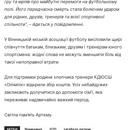
гру та мріяв про майбутні перемоги на футбольному
полі. Його передчасна смерть стала болючим ударом
для рідних, друзів, тренерів та всієї спортивної
спільноти”, – йдеться у повідомленні.
У Вінницькій міській асоціації футболу висловили щирі
співчуття батькам, близьким, друзям і тренерам юного
спортсмена:
жодні слова не можуть зменшити біль від
такої непоправної втрати.
Для підтримки родини хлопчика тренери КДЮСШ
«Олімпік» відкрили збір коштів. Усіх небайдужих
закликають долучитися до допомоги сім’ї, яка
переживає надзвичайно важкий період.
Світла пам’ять Артему.
МІТКИ
Вінниччина
ДТП
загибель дитини