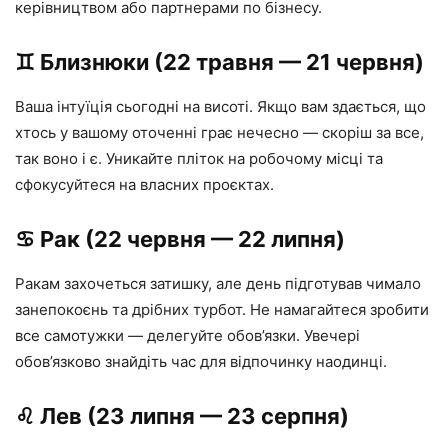
керівництвом або партнерами по бізнесу.
♊️ Близнюки (22 травня — 21 червня)
Ваша інтуїція сьогодні на висоті. Якщо вам здається, що
хтось у вашому оточенні грає нечесно — скоріш за все,
так воно і є. Уникайте пліток на робочому місці та
сфокусуйтеся на власних проєктах.
♋️ Рак (22 червня — 22 липня)
Ракам захочеться затишку, але день підготував чимало
занепокоєнь та дрібних турбот. Не намагайтеся зробити
все самотужки — делегуйте обов’язки. Увечері
обов’язково знайдіть час для відпочинку наодинці.
♌️ Лев (23 липня — 23 серпня)