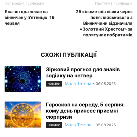
Попередня публікація
Наступна публікація
Яка погода чекає на
25 кілометрів пішки через
вінничан у п’ятницю, 19
поля: військового з
червня
Вінниччини відзначили
«Золотиий Хрестом» за
порятунок побратимів
СХОЖІ ПУБЛІКАЦІЇ
Зірковий прогноз для знаків
зодіаку на четвер
Мала Тетяна
-
06.08.2026
НОВИНИ
Гороскоп на середу, 5 серпня:
кому день принесе приємні
сюрпризи
Мала Тетяна
-
05.08.2026
НОВИНИ