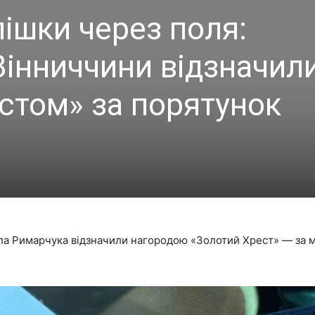
пішки через поля:
Вінниччини відзначил
стом» за порятунок
а Римарчука відзначили нагородою «Золотий Хрест» — за му