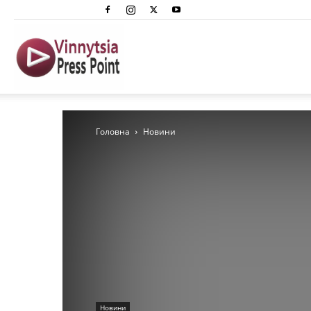
Вінниця
Преспоінт
Головна
Новини
Новини