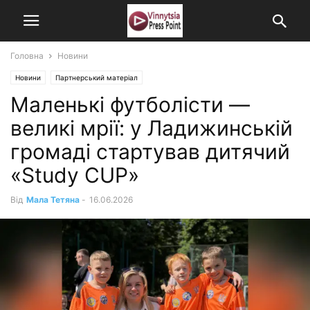
Головна
Новини
Новини
Партнерський матеріал
Маленькі футболісти —
великі мрії: у Ладижинській
громаді стартував дитячий
«Study CUP»
Від
Мала Тетяна
-
16.06.2026