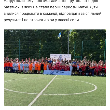
На футбольному полі змагалися юні футболісти, для
багатьох із яких це стали перші серйозні матчі. Діти
вчилися працювати в команді, відповідати за спільний
результат і не втрачати віри у власні сили.