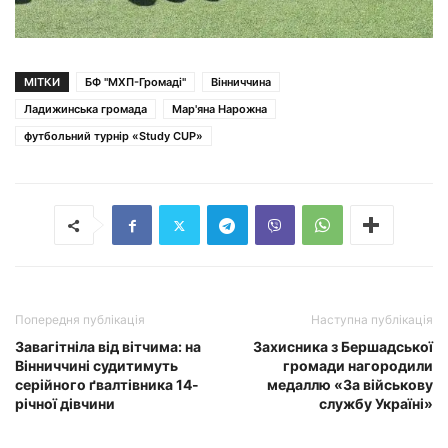
МІТКИ
БФ "МХП-Громаді"
Вінниччина
Ладижинська громада
Мар'яна Нарожна
футбольний турнір «Study CUP»
Попередня публікація
Наступна публікація
Завагітніла від вітчима: на
Захисника з Бершадської
Вінниччині судитимуть
громади нагородили
серійного ґвалтівника 14-
медаллю «За військову
річної дівчини
службу Україні»