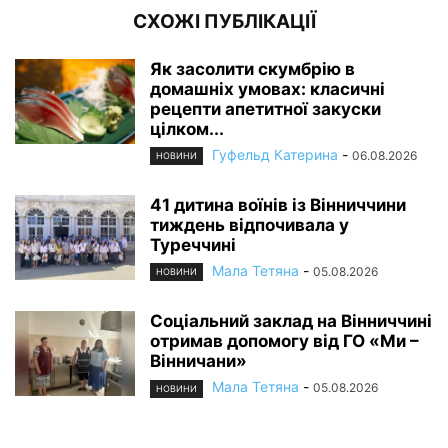
СХОЖІ ПУБЛІКАЦІЇ
Як засолити скумбрію в
домашніх умовах: класичні
рецепти апетитної закуски
цілком...
Гуфельд Катерина
-
06.08.2026
НОВИНИ
41 дитина воїнів із Вінниччини
тиждень відпочивала у
Туреччині
Мала Тетяна
-
05.08.2026
НОВИНИ
Соціальний заклад на Вінниччині
отримав допомогу від ГО «Ми –
Вінничани»
Мала Тетяна
-
05.08.2026
НОВИНИ