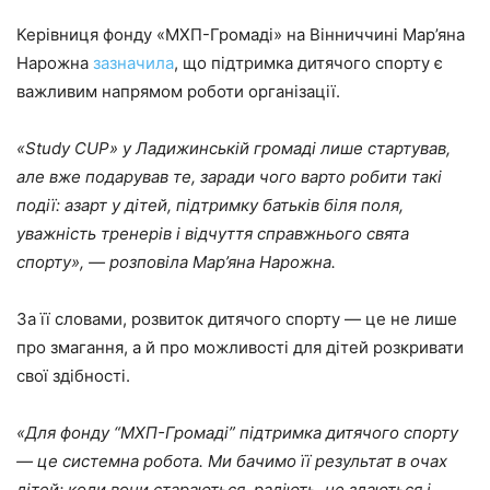
Керівниця фонду «МХП-Громаді» на Вінниччині Мар’яна
Нарожна
зазначила
, що підтримка дитячого спорту є
важливим напрямом роботи організації.
«Study CUP» у Ладижинській громаді лише стартував,
але вже подарував те, заради чого варто робити такі
події: азарт у дітей, підтримку батьків біля поля,
уважність тренерів і відчуття справжнього свята
спорту», — розповіла Мар’яна Нарожна.
За її словами, розвиток дитячого спорту — це не лише
про змагання, а й про можливості для дітей розкривати
свої здібності.
«Для фонду “МХП-Громаді” підтримка дитячого спорту
— це системна робота. Ми бачимо її результат в очах
дітей: коли вони стараються, радіють, не здаються і