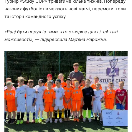
Турнір «Study CUP» триватиме кілька тижнів. Попереду
на юних футболістів чекають нові матчі, перемоги, голи
та історії командного успіху.
«Раді бути поруч із тими, хто створює для дітей такі
можливості», — підкреслила Мар’яна Нарожна.