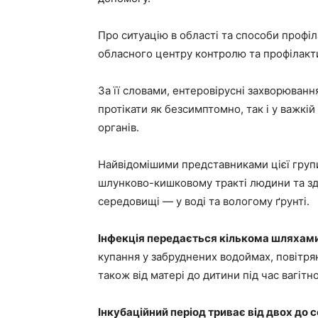
Про ситуацію в області та способи профі
обласного центру контролю та профілакти
За її словами, ентеровірусні захворюванн
протікати як безсимптомно, так і у важкі
органів.
Найвідомішими представниками цієї групи
шлунково-кишковому тракті людини та зд
середовищі — у воді та вологому ґрунті.
Інфекція передається кількома шляхами
купання у забруднених водоймах, повітря
також від матері до дитини під час вагітно
Інкубаційний період триває від двох до с