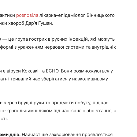
лактики
розповіла
лікарка-епідеміолог Вінницького
ки хвороб Дар’я Гушан.
я — це група гострих вірусних інфекцій, які можуть
й формі з ураженням нервової системи та внутрішніх
 є віруси Коксакі та ECHO. Вони розмножуються у
атні тривалий час зберігатися у навколишньому
:
через брудні руки та предмети побуту, під час
но-крапельним шляхом під час кашлю або чхання, а
сті.
еми днів.
Найчастіше захворювання проявляється