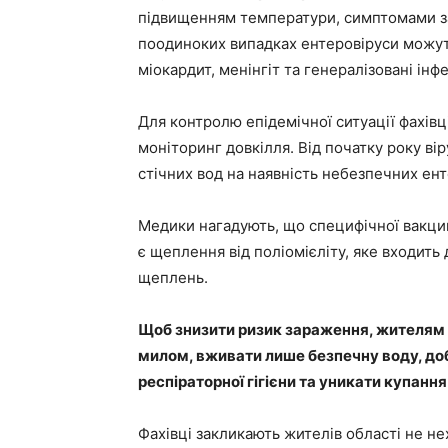
підвищенням температури, симптомами за
поодиноких випадках ентеровіруси можут
міокардит, менінгіт та генералізовані ін
Для контролю епідемічної ситуації фахів
моніторинг довкілля. Від початку року ві
стічних вод на наявність небезпечних ент
Медики нагадують, що специфічної вакцин
є щеплення від поліомієліту, яке входит
щеплень.
Щоб знизити ризик зараження, жителям 
милом, вживати лише безпечну воду, до
респіраторної гігієни та уникати купанн
Фахівці закликають жителів області не н