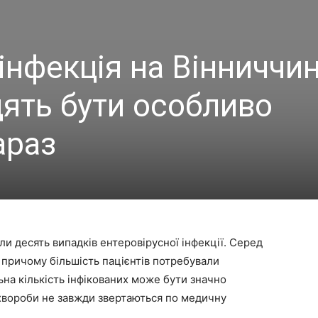
інфекція на Вінниччин
дять бути особливо
араз
ли десять випадків ентеровірусної інфекції. Серед
 причому більшість пацієнтів потребували
льна кількість інфікованих може бути значно
хвороби не завжди звертаються по медичну