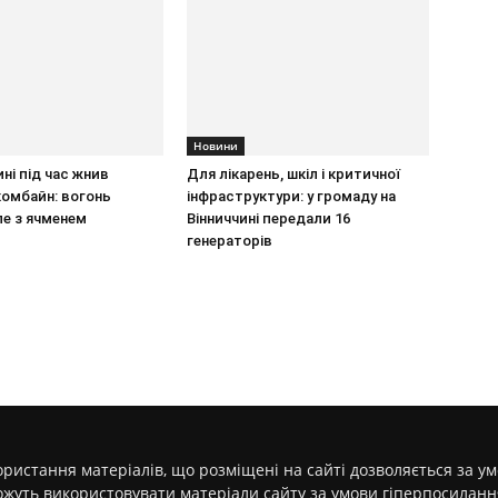
Новини
ині під час жнив
Для лікарень, шкіл і критичної
комбайн: вогонь
інфраструктури: у громаду на
е з ячменем
Вінниччині передали 16
генераторів
ристання матеріалів, що розміщені на сайті дозволяється за у
ожуть використовувати матеріали сайту за умови гіперпосилан