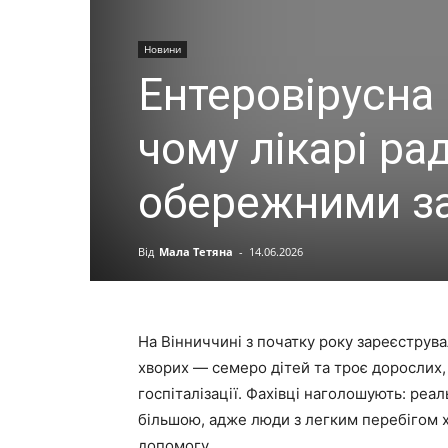
Новини
Ентеровірусна 
чому лікарі ра
обережними з
Від
Мала Тетяна
-
14.06.2026
На Вінниччині з початку року зареєструва
хворих — семеро дітей та троє дорослих,
госпіталізації. Фахівці наголошують: реа
більшою, адже люди з легким перебігом 
допомогу.