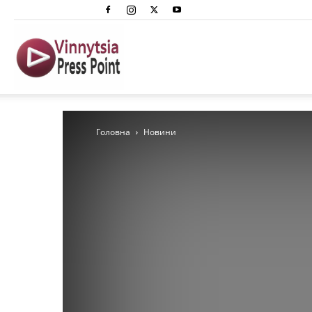
Вінниця
Преспоінт
Головна
Новини