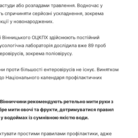
студи або розладами травлення. Водночас у
ь спричиняти серйозні ускладнення, зокрема
фекції у новонароджених.
ці Вінницького ОЦКПХ здійснюють постійний
русологічна лабораторія дослідила вже 89 проб
еровірусів, зокрема поліовірусу.
и проти більшості ентеровірусів не існує. Винятком
ь до Національного календаря профілактичних
Вінниччини рекомендують ретельно мити руки з
бре мити овочі та фрукти, дотримуватися правил
я у водоймах із сумнівною якістю води.
ехтувати простими правилами профілактики, адже