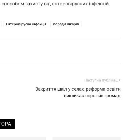
способом захисту від ентеровірусних інфекцій.
Ентеровірусна інфекція
поради лікарів
Наступна публікація
Закриття шкіл у селах: реформа освіти
викликає спротив громад
ТОРА