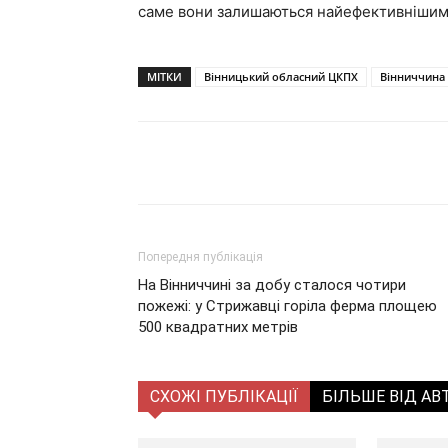
саме вони залишаються найефективнішим 
МІТКИ
Вінницький обласний ЦКПХ
Вінниччина
Поділитися
Попередня публікація
На Вінниччині за добу сталося чотири
пожежі: у Стрижавці горіла ферма площею
500 квадратних метрів
СХОЖІ ПУБЛІКАЦІЇ
БІЛЬШЕ ВІД АВ