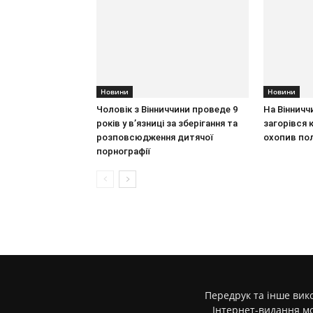
Новини
Новини
Чоловік з Вінниччини проведе 9
На Вінничч
років у в’язниці за зберігання та
загорівся 
розповсюдження дитячої
охопив пол
порнографії
Передрук та інше вико
Інтернет-видання м