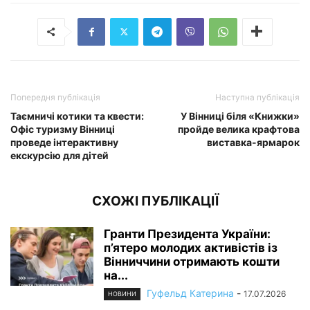
Попередня публікація
Наступна публікація
Таємничі котики та квести:
У Вінниці біля «Книжки»
Офіс туризму Вінниці
пройде велика крафтова
проведе інтерактивну
виставка-ярмарок
екскурсію для дітей
СХОЖІ ПУБЛІКАЦІЇ
Гранти Президента України:
п’ятеро молодих активістів із
Вінниччини отримають кошти
на...
Гуфельд Катерина
-
17.07.2026
НОВИНИ