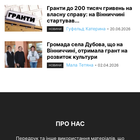
Гранти до 200 тисяч гривень на
власну справу: на Вінниччині
стартував...
Гуфельд Катерина
-
20.06.2026
НОВИНИ
Громада села Дубова, що на
Вінниччині, отримала грант на
розвиток культури
Мала Тетяна
-
02.04.2026
НОВИНИ
ПРО НАС
Передрук та інше використання матеріалів, що