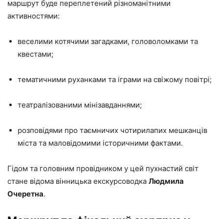
маршрут буде переплетений різноманітними
активностями:
веселими котячими загадками, головоломками та
квестами;
тематичними руханками та іграми на свіжому повітрі;
театралізованими мінізавданнями;
розповідями про таємничих чотирилапих мешканців
міста та маловідомими історичними фактами.
Гідом та головним провідником у цей пухнастий світ
стане відома вінницька екскурсоводка
Людмила
Очеретна
.