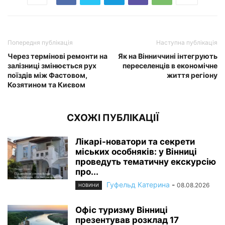
Попередня публікація
Наступна публікація
Через термінові ремонти на
Як на Вінниччині інтегрують
залізниці змінюється рух
переселенців в економічне
поїздів між Фастовом,
життя регіону
Козятином та Києвом
СХОЖІ ПУБЛІКАЦІЇ
Лікарі-новатори та секрети
міських особняків: у Вінниці
проведуть тематичну екскурсію
про...
Гуфельд Катерина
-
08.08.2026
НОВИНИ
Офіс туризму Вінниці
презентував розклад 17