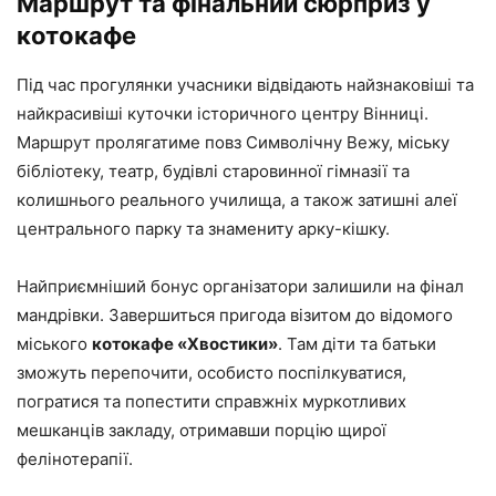
Маршрут та фінальний сюрприз у
котокафе
Під час прогулянки учасники відвідають найзнаковіші та
найкрасивіші куточки історичного центру Вінниці.
Маршрут пролягатиме повз Символічну Вежу, міську
бібліотеку, театр, будівлі старовинної гімназії та
колишнього реального училища, а також затишні алеї
центрального парку та знамениту арку-кішку.
Найприємніший бонус організатори залишили на фінал
мандрівки. Завершиться пригода візитом до відомого
міського
котокафе «Хвостики»
. Там діти та батьки
зможуть перепочити, особисто поспілкуватися,
погратися та попестити справжніх муркотливих
мешканців закладу, отримавши порцію щирої
фелінотерапії.