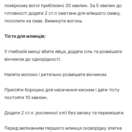
помірному вогні приблизно 20 хвилин. За 5 хвилин до
готовності додати 2 ст.л сметани для м’якшого смаку,
посолити на смак. Вимкнути вогонь.
Тісто для млинців:
У глибокій мисці вбити яйця, додати сіль та розмішати
вінчиком до однорідності.
Налити молоко і ретельно розмішати вінчиком.
Присіяти борошно для насичення киснем і дати тісту
постояти 10 хвилин.
Додати 2 ст.л. рослинної олії без запаху та перемішати.
Перед випіканням першого млинця сковорідку злегка