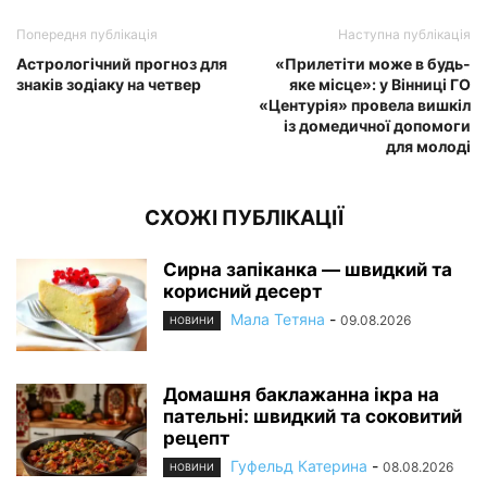
Попередня публікація
Наступна публікація
Астрологічний прогноз для
«Прилетіти може в будь-
знаків зодіаку на четвер
яке місце»: у Вінниці ГО
«Центурія» провела вишкіл
із домедичної допомоги
для молоді
СХОЖІ ПУБЛІКАЦІЇ
Сирна запіканка — швидкий та
корисний десерт
Мала Тетяна
-
09.08.2026
НОВИНИ
Домашня баклажанна ікра на
пательні: швидкий та соковитий
рецепт
Гуфельд Катерина
-
08.08.2026
НОВИНИ