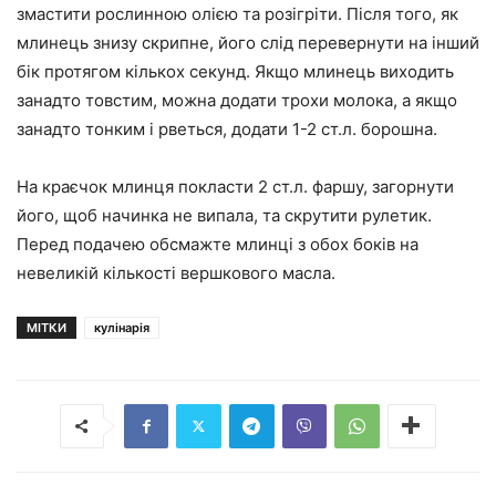
змастити рослинною олією та розігріти. Після того, як
млинець знизу скрипне, його слід перевернути на інший
бік протягом кількох секунд. Якщо млинець виходить
занадто товстим, можна додати трохи молока, а якщо
занадто тонким і рветься, додати 1-2 ст.л. борошна.
На краєчок млинця покласти 2 ст.л. фаршу, загорнути
його, щоб начинка не випала, та скрутити рулетик.
Перед подачею обсмажте млинці з обох боків на
невеликій кількості вершкового масла.
МІТКИ
кулінарія