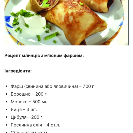
Рецепт млинців з м’ясним фаршем:
Інгредієнти:
Фарш (свинина або яловичина) – 700 г
Борошно – 200 г
Молоко – 500 мл
Яйця – 3 шт.
Цибуля – 200 г
Рослинна олія – 4 ст.л.
Сіль – за смаком