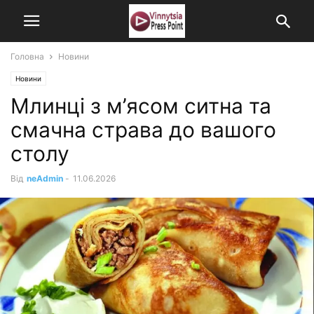
Головна
Новини
Новини
Млинці з м’ясом ситна та
смачна страва до вашого
столу
Від
neAdmin
-
11.06.2026