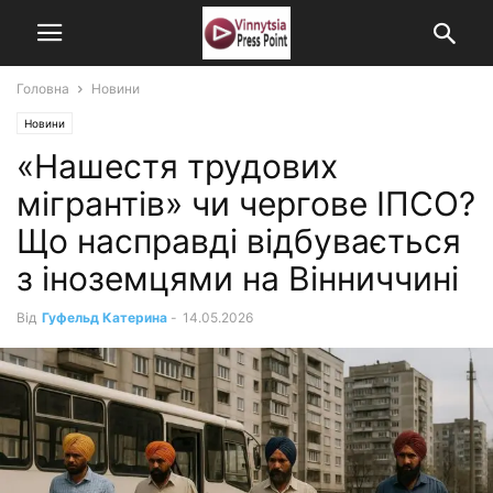
Головна
Новини
Новини
«Нашестя трудових
мігрантів» чи чергове ІПСО?
Що насправді відбувається
з іноземцями на Вінниччині
Від
Гуфельд Катерина
-
14.05.2026