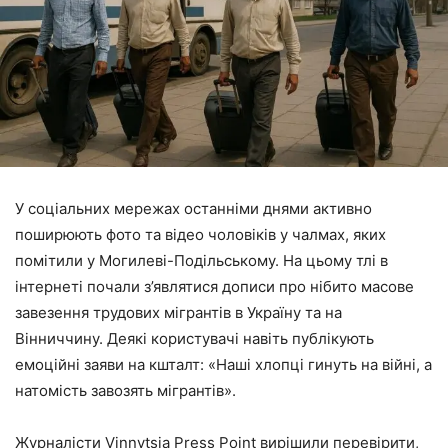
У соціальних мережах останніми днями активно
поширюють фото та відео чоловіків у чалмах, яких
помітили у Могилеві-Подільському. На цьому тлі в
інтернеті почали з’являтися дописи про нібито масове
завезення трудових мігрантів в Україну та на
Вінниччину. Деякі користувачі навіть публікують
емоційні заяви на кшталт: «Наші хлопці гинуть на війні, а
натомість завозять мігрантів».
Журналісти Vinnytsia Press Point вирішили перевірити,