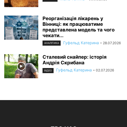
Реорганізація лікарень у
Вінниці: як працюватиме
представлена модель та чого
чекати...
Гуфельд Катерина
-
28.07.2026
АНАЛІТИКА
Сталевий снайпер: історія
Андрія Скрибана
Гуфельд Катерина
-
02.07.2026
ВІДЕО