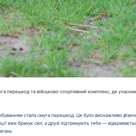
уга перешкод та військово-спортивний комплекс, де учасни
буванням стала смуга перешкод. Це було виснажливо фізич
анції вже бракує сил, а друзі підтримують тебе — відкриваєть
агань.