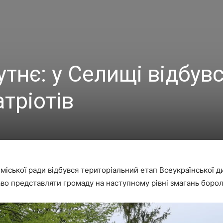
тнє: у Селищі відбув
тріотів
ї міської ради відбувся територіальний етап Всеукраїнської 
аво представляти громаду на наступному рівні змагань бороли