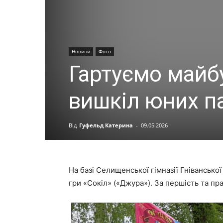
Новини
Фото
Гартуємо майбу
вишкіл юних па
Від
Гуфельд Катерина
-
09.05.2026
На базі Селищенської гімназії Гнівансько
гри «Сокіл» («Джура»). За першість та пр