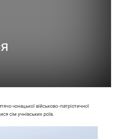
ся
дитячо-юнацької військово-патріотичної
ся сім учнівських роїв.