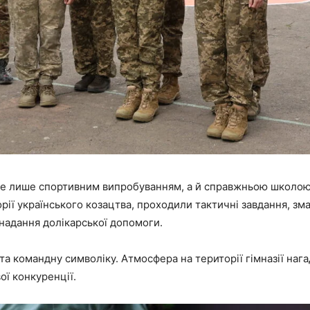
не лише спортивним випробуванням, а й справжньою школою
рії українського козацтва, проходили тактичні завдання, зм
надання долікарської допомоги.
 та командну символіку. Атмосфера на території гімназії наг
ої конкуренції.