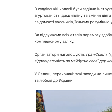
В суддівській колегії були задіяни інстр
згуртованість, дисципліну та вміння діят
свідомості учасників, їхньому розумінню 
За підсумками всіх етапів перемогу здоб
комплексному заліку.
Організатори наголошують:
гра «Сокіл» (
відповідальність за майбутнє своєї держа
У Селищі переконані: такі заходи не лише
та любові до України.