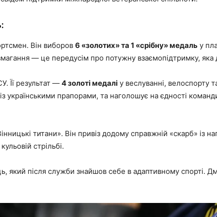
:
ртсмен. Він виборов
6 «золотих» та 1 «срібну» медаль
у пла
 змагання — це передусім про потужну взаємопідтримку, яка д
. Її результат —
4 золоті медалі
у веслуванні, велоспорту т
із українськими прапорами, та наголошує на єдності команд
нницькі титани». Він привіз додому справжній «скарб» із н
 кульовій стрільбі.
, який після служби знайшов себе в адаптивному спорті. 