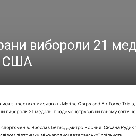
ерани вибороли 21 ме
у США
лися з престижних змагань Marine Corps and Air Force Trial
они вибороли 21 медаль, продемонструвавши всьому світу не
спортсменів: Ярослав Бегас, Дмитро Чорний, Оксана Рудик т
свідом підтримки міжнародної ветеранської спільноти.