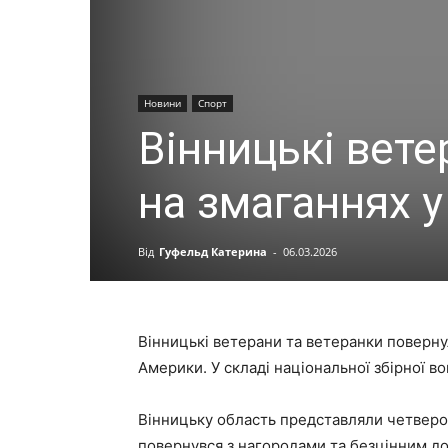
Новини
Спорт
Вінницькі вет
на змаганнях 
Від
Гуфельд Катерина
-
06.03.2026
Вінницькі ветерани та ветеранки поверну
Америки. У складі національної збірної в
Вінницьку область представляли четверо 
повернувся з нагородами та безцінним до