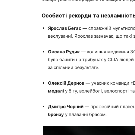
Особисті рекорди та незламність
Ярослав Бегас
— справжній мультиспо
веслуванні. Ярослав зазначає, що такі
Оксана Рудик
— колишня медикиня ЗСУ
було бачити на трибунах у США людей 
за спільний результат».
Олексій Дернов
— учасник команди «Ві
медалі
у бігу, волейболі, велоспорті та
Дмитро Чорний
— професійний плавець
бронзу
у плаванні брасом.