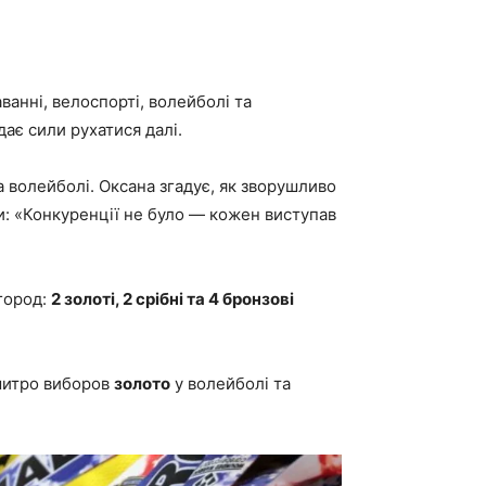
ванні, велоспорті, волейболі та
ає сили рухатися далі.
а волейболі. Оксана згадує, як зворушливо
и: «Конкуренції не було — кожен виступав
агород:
2 золоті, 2 срібні та 4 бронзові
Дмитро виборов
золото
у волейболі та