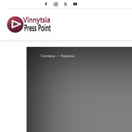
Вінниця
Преспоінт
Головна
Новини