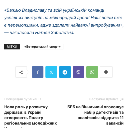
«Бажаю Владиславу та всій українській команді
успішних виступів на міжнародній арені! Наші воїни вже
є переможцями, адже здолали найважчі випробування»,
— наголосила Наталя Заболотна.
МІТКИ
«Ветеранський спорт»
Попередня публікація
Наступна публікація
Нова роль у розвитку
БЕБ на Вінниччині оголошує
держави: в Україні
набір детективів та
створюють Палату
аналітиків: відкрито 11
регіональних молодіжних
вакансій