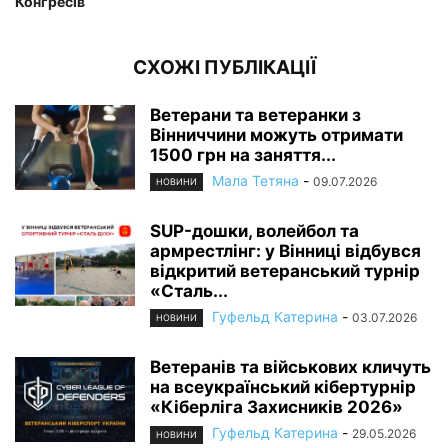
Конгресів
СХОЖІ ПУБЛІКАЦІЇ
Ветерани та ветеранки з
Вінниччини можуть отримати
1500 грн на заняття...
Мала Тетяна
-
09.07.2026
НОВИНИ
SUP-дошки, волейбол та
армрестлінг: у Вінниці відбувся
відкритий ветеранський турнір
«Сталь...
Гуфельд Катерина
-
03.07.2026
НОВИНИ
Ветеранів та військових кличуть
на всеукраїнський кібертурнір
«Кіберліга Захисників 2026»
Гуфельд Катерина
-
29.05.2026
НОВИНИ