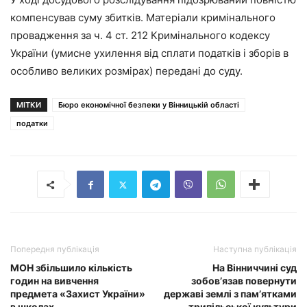
компенсував суму збитків. Матеріали кримінального
провадження за ч. 4 ст. 212 Кримінального кодексу
України (умисне ухилення від сплати податків і зборів в
особливо великих розмірах) передані до суду.
МІТКИ
Бюро економічної безпеки у Вінницькій області
податки
Попередня публікація
Наступна публікація
МОН збільшило кількість
На Вінниччині суд
годин на вивчення
зобов’язав повернути
предмета «Захист України»
державі землі з пам’ятками
в школах
трипільської культури