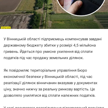
У Вінницькій області підприємець компенсував завдані
державному бюджету збитки у розмірі 4,5 мільйона
гривень. Йдеться про умисне ухилення від сплати
податків під час продажу земельних ділянок.
Як повідомляє територіальне управління Бюро
економічної безпеки у Вінницькій області, під час
реалізації ділянок вінничанин вказував у документах
ціну, значно нижчу за реальну ринкову вартість. Це
дозволяло ухилятися від сплати належних податків.
У ході досудового розслідування підозрюваний повністю