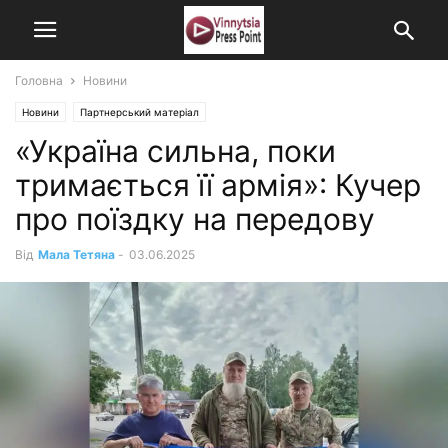
Головна
Новини
Новини
Партнерський матеріал
«Україна сильна, поки
тримається її армія»: Кучер
про поїздку на передову
Від
Мала Тетяна
-
03.06.2025