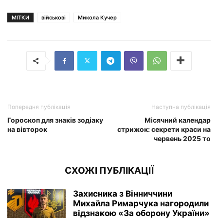
МІТКИ
військові
Микола Кучер
Попередня публікація
Наступна публікація
Гороскоп для знаків зодіаку
Місячний календар
на вівторок
стрижок: секрети краси на
червень 2025 то
СХОЖІ ПУБЛІКАЦІЇ
Захисника з Вінниччини
Михайла Римарчука нагородили
відзнакою «За оборону України»