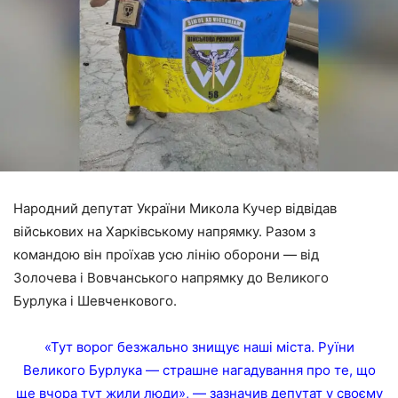
Народний депутат України Микола Кучер відвідав
військових на Харківському напрямку. Разом з
командою він проїхав усю лінію оборони — від
Золочева і Вовчанського напрямку до Великого
Бурлука і Шевченкового.
«Тут ворог безжально знищує наші міста. Руїни
Великого Бурлука — страшне нагадування про те, що
ще вчора тут жили люди», — зазначив депутат у своєму