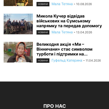
Мала Тетяна
-
10.08.2026
НОВИНИ
Микола Кучер відвідав
військових на Сумському
напрямку та передав допомогу
Мала Тетяна
-
13.04.2026
НОВИНИ
Великодня акція «Ми –
Вінничани» стає символом
турботи і підтримки на...
Гуфельд Катерина
-
11.04.2026
НОВИНИ
ПРО НАС