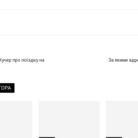
 Кучер про поїздку на
За якими адр
ТОРА