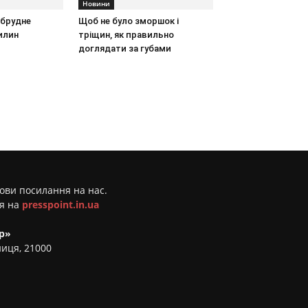
Новини
 брудне
Щоб не було зморшок і
илин
тріщин, як правильно
доглядати за губами
мови посилання на нас.
ня на
presspoint.in.ua
р»
ниця, 21000