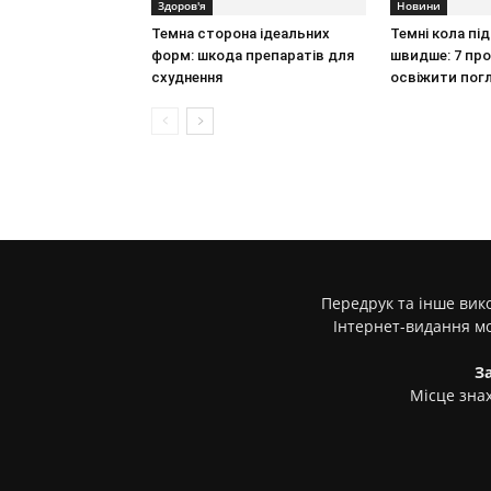
Здоров'я
Новини
Темна сторона ідеальних
Темні кола пі
форм: шкода препаратів для
швидше: 7 пр
схуднення
освіжити пог
Передрук та інше вико
Інтернет-видання м
З
Місце знах