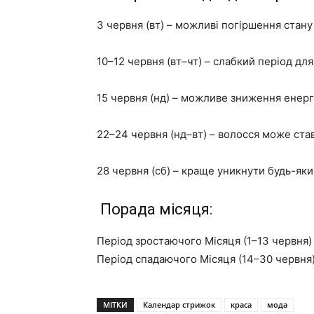
3 червня (вт) – можливі погіршення стану
10–12 червня (вт–чт) – слабкий період для
15 червня (нд) – можливе зниження енерг
22–24 червня (нд–вт) – волосся може ста
28 червня (сб) – краще уникнути будь-яки
Порада місяця:
Період зростаючого Місяця (1–13 червня)
Період спадаючого Місяця (14–30 червня)
МІТКИ
Календар стрижок
краса
мода