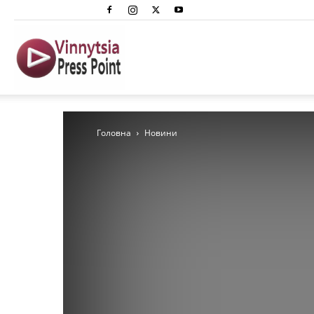
Вінниця
Преспоінт
Головна
Новини