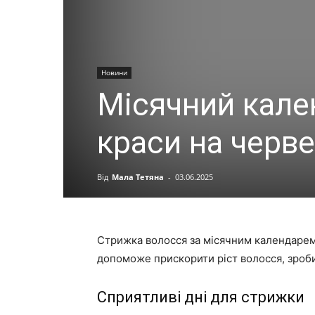
Новини
Місячний кале
краси на черве
Від
Мала Тетяна
-
03.06.2025
Стрижка волосся за місячним календарем 
допоможе прискорити ріст волосся, зроби
Сприятливі дні для стрижки