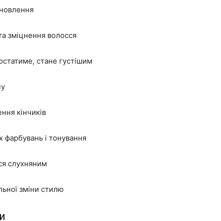
оновлення
 та зміцнення волосся
ростатиме, стане густішим
чу
ення кінчиків
х фарбувань і тонування
сся слухняним
льної зміни стилю
и