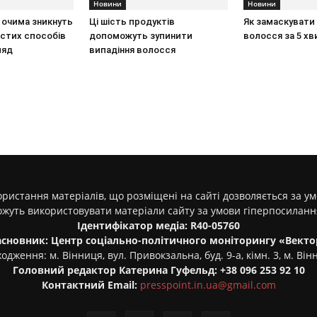
Новини
Новини
д очима зникнуть
Ці шість продуктів
Як замаскувати
остих способів
допоможуть зупинити
волосся за 5 хв
ляд
випадіння волосся
ристання матеріалів, що розміщені на сайті дозволяється за у
ожуть використовувати матеріали сайту за умови гіперпосилан
Ідентифікатор медіа: R40-05760
асновник: Центр соціально-політичного моніторингу «Векто
одження: м. Вінниця, вул. Привокзальна, буд. 9-а, кімн. 3, м. Він
Головний редактор Катерина Гуфельд: +38 096 253 92 10
Контактний Email:
presspoint.in.ua@gmail.com