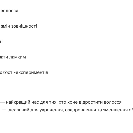
 волосся
 змін зовнішності
ії
вати ламким
х б’юті-експериментів
 — найкращий час для тих, хто хоче відростити волосся.
 — ідеальний для укрочення, оздоровлення та зменшення об