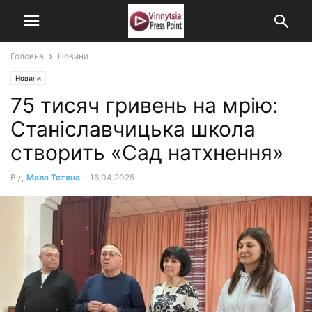
Головна
Новини
Новини
75 тисяч гривень на мрію:
Станіславчицька школа
створить «Сад натхнення»
Від
Мала Тетяна
-
16.04.2025