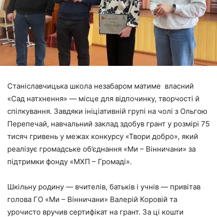
Станіславчицька школа незабаром матиме власний
«Сад натхнення» — місце для відпочинку, творчості й
спілкування. Завдяки ініціативній групі на чолі з Ольгою
Перепечай, навчальний заклад здобув грант у розмірі 75
тисяч гривень у межах конкурсу «Твори добро», який
реалізує громадське об’єднання «Ми – Вінничани» за
підтримки фонду «МХП – Громаді».
Шкільну родину — вчителів, батьків і учнів — привітав
голова ГО «Ми – Вінничани» Валерій Коровій та
урочисто вручив сертифікат на грант. За ці кошти