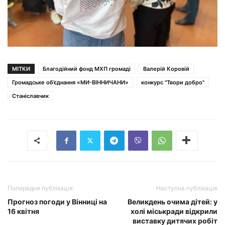
МІТКИ
Благодійний фонд МХП громаді
Валерій Коровій
Громадське об’єднання «МИ-ВІННИЧАНИ»
конкурс "Твори добро"
Станіславчик
Попередня публікація
Наступна публікація
Прогноз погоди у Вінниці на
Великдень очима дітей: у
16 квітня
холі міськради відкрили
виставку дитячих робіт