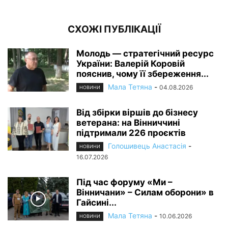
СХОЖІ ПУБЛІКАЦІЇ
Молодь — стратегічний ресурс
України: Валерій Коровій
пояснив, чому її збереження...
Мала Тетяна
-
04.08.2026
НОВИНИ
Від збірки віршів до бізнесу
ветерана: на Вінниччині
підтримали 226 проєктів
Голошивець Анастасія
-
НОВИНИ
16.07.2026
Під час форуму «Ми –
Вінничани» – Силам оборони» в
Гайсині...
Мала Тетяна
-
10.06.2026
НОВИНИ