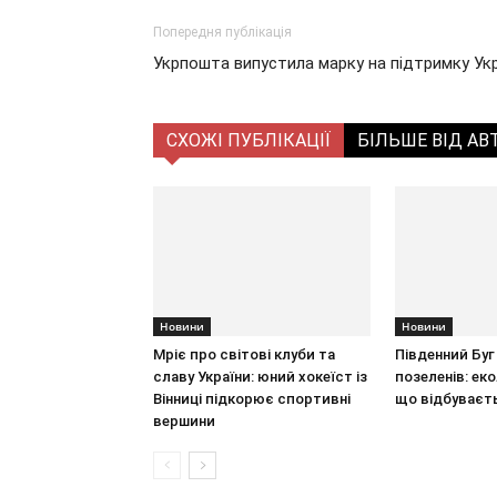
Попередня публікація
Укрпошта випустила марку на підтримку Укр
СХОЖІ ПУБЛІКАЦІЇ
БІЛЬШЕ ВІД АВ
Новини
Новини
Мріє про світові клуби та
Південний Буг 
славу України: юний хокеїст із
позеленів: ек
Вінниці підкорює спортивні
що відбуваєт
вершини