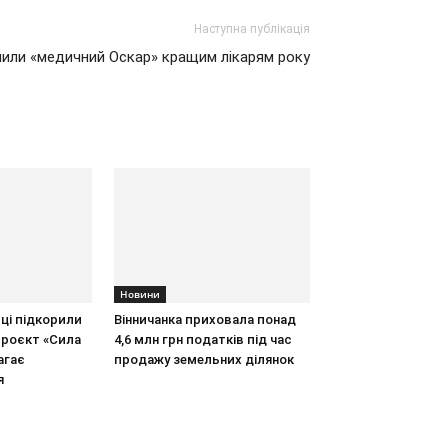
Наступна публікація
учили «медичний Оскар» кращим лікарям року
Новини
иці підкорили
Вінничанка приховала понад
проєкт «Сила
4,6 млн грн податків під час
агає
продажу земельних ділянок
я