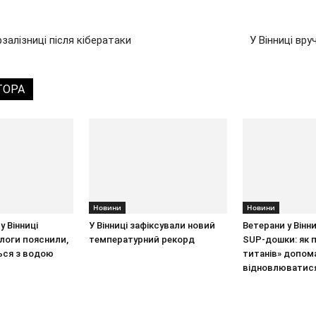
залізниці після кібератаки
У Вінниці вр
ТОРА
Новини
Новини
у Вінниці
У Вінниці зафіксували новий
Ветерани у Вінн
ологи пояснили,
температурний рекорд
SUP-дошки: як 
ься з водою
титанів» допом
відновлюватис