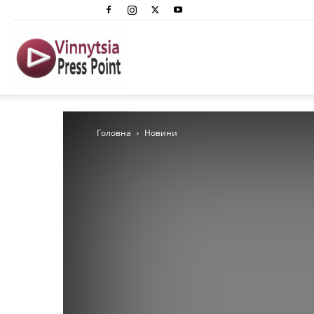
Вінниця
Преспоінт
Головна
Новини