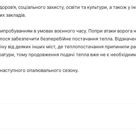
доров’я, соціального захисту, освіти та культури, а також у
их закладів.
пробуванням в умовах воєнного часу. Попри атаки ворога н
лося забезпечити безперебійне постачання тепла. Відзначе
міну від деяких інших міст, де теплопостачання припинили ра
ратури, тому продовження подачі тепла вже не є необхідним
о наступного опалювального сезону.