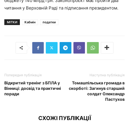
бюджету 140 млрд грн. Законопроєкт має пройти два
читання у Верховній Раді та підписання президентом.
МІТКИ
Кабмін
податки
Попередня публікація
Наступна публікація
Відкритий тренінг з БПЛА у
Томашпільська громада в
Вінниці: досвід та практичні
скорботі: Загинув старший
поради
солдат Олександр
Пастухов
СХОЖІ ПУБЛІКАЦІЇ