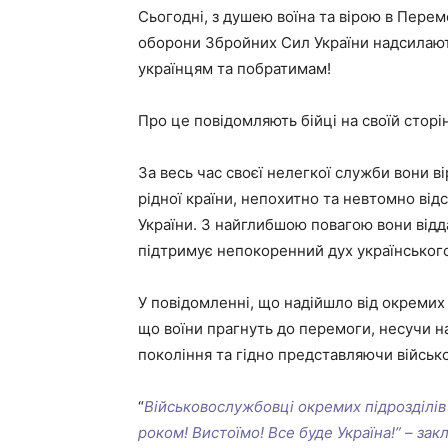
Сьогодні, з душею воїна та вірою в Перемо
оборони Збройних Сил України надсилают
українцям та побратимам!
Про це повідомляють бійці на своїй сторі
За весь час своєї нелегкої служби вони ві
рідної країни, непохитно та невтомно від
України. З найглибшою повагою вони відд
підтримує непокоренний дух українського
У повідомленні, що надійшло від окремих 
що воїни прагнуть до перемоги, несучи на
покоління та гідно представляючи військо
“
Військовослужбовці окремих підрозділів
роком! Вистоїмо! Все буде Україна!” – за