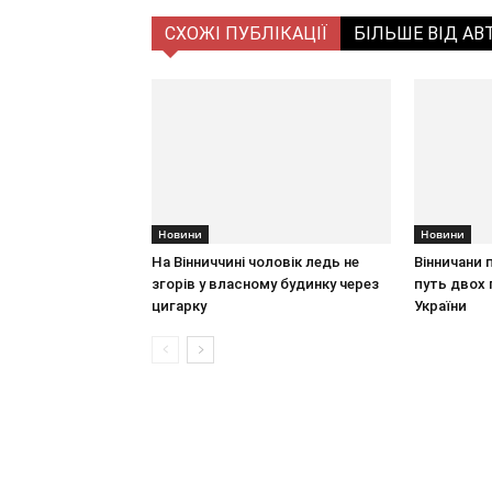
СХОЖІ ПУБЛІКАЦІЇ
БІЛЬШЕ ВІД АВ
Новини
Новини
На Вінниччині чоловік ледь не
Вінничани 
згорів у власному будинку через
путь двох 
цигарку
України