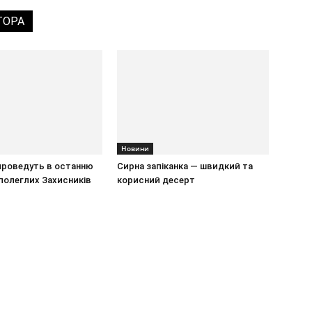
ТОРА
Новини
проведуть в останню
Сирна запіканка — швидкий та
полеглих Захисників
корисний десерт