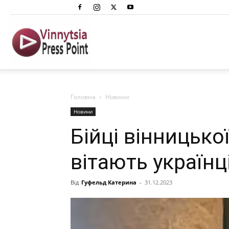
Вінниця
Преспоінт
Головна
Новини
Новини
Бійці вінницько
вітають україн
Від
Гуфельд Катерина
-
31.12.2023