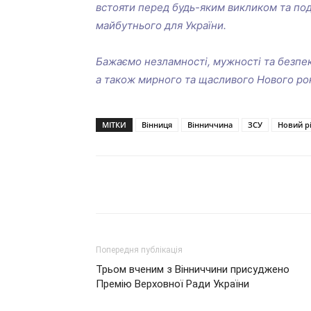
встояти перед будь-яким викликом та под
майбутнього для України.
Бажаємо незламності, мужності та безпек
а також мирного та щасливого Нового рок
МІТКИ
Вінниця
Вінниччина
ЗСУ
Новий р
Поділитися
Попередня публікація
Трьом вченим з Вінниччини присуджено
Премію Верховної Ради України