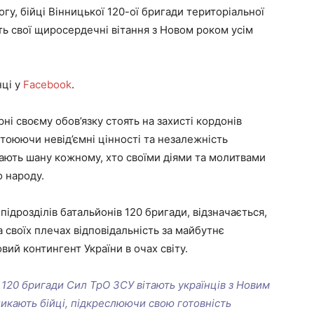
гу, бійці Вінницької 120-ої бригади територіальної
ь свої щиросердечні вітання з Новом роком усім
нці у
Facebook
.
рні своєму обов’язку стоять на захисті кордонів
стоюючи невід’ємні цінності та незалежність
ають шану кожному, хто своїми діями та молитвами
 народу.
підрозділів батальйонів 120 бригади, відзначається,
 своїх плечах відповідальність за майбутнє
вий контингент України в очах світу.
 120 бригади Сил ТрО ЗСУ вітають українців з Новим
кликають бійці, підкреслюючи свою готовність