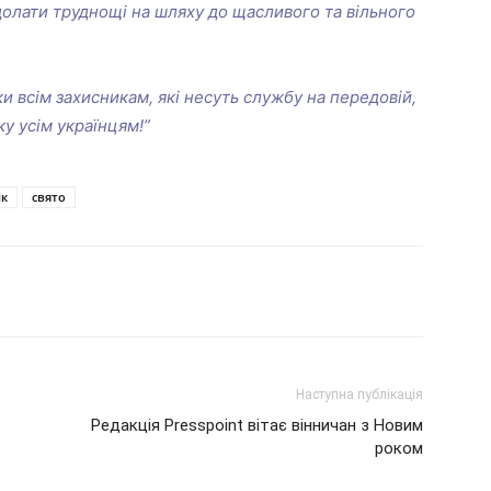
олати труднощі на шляху до щасливого та вільного
и всім захисникам, які несуть службу на передовій,
у усім українцям!”
ік
свято
Наступна публікація
Редакція Presspoint вітає вінничан з Новим
роком