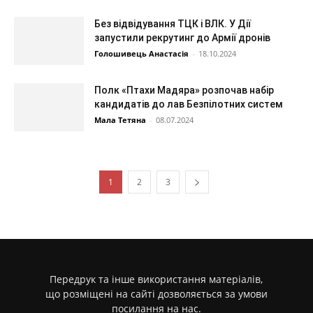
Без відвідування ТЦК і ВЛК. У Дії
запустили рекрутинг до Армії дронів
Голошивець Анастасія
-
18.10.2024
Полк «Птахи Мадяра» розпочав набір
кандидатів до лав Безпілотних систем
Мала Тетяна
-
08.07.2024
1
2
3
Передрук та інше використання матеріалів,
що розміщені на сайті дозволяється за умови
посилання на нас.