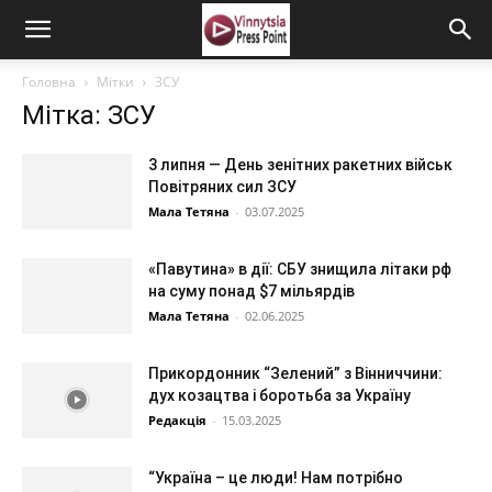
Головна
Мітки
ЗСУ
Мітка: ЗСУ
3 липня — День зенітних ракетних військ
Повітряних сил ЗСУ
Мала Тетяна
-
03.07.2025
«Павутина» в дії: СБУ знищила літаки рф
на суму понад $7 мільярдів
Мала Тетяна
-
02.06.2025
Прикордонник “Зелений” з Вінниччини:
дух козацтва і боротьба за Україну
Редакція
-
15.03.2025
“Україна – це люди! Нам потрібно