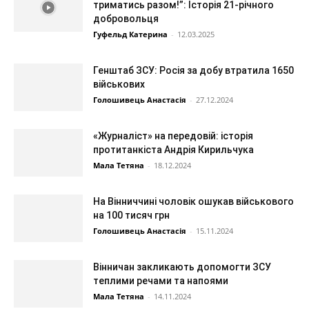
триматись разом!”: Історія 21-річного
добровольця
Гуфельд Катерина
-
12.03.2025
Генштаб ЗСУ: Росія за добу втратила 1650
військових
Голошивець Анастасія
-
27.12.2024
«Журналіст» на передовій: історія
протитанкіста Андрія Кирильчука
Мала Тетяна
-
18.12.2024
На Вінниччині чоловік ошукав військового
на 100 тисяч грн
Голошивець Анастасія
-
15.11.2024
Вінничан закликають допомогти ЗСУ
теплими речами та напоями
Мала Тетяна
-
14.11.2024