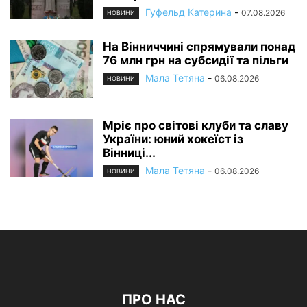
Гуфельд Катерина
-
07.08.2026
НОВИНИ
На Вінниччині спрямували понад
76 млн грн на субсидії та пільги
Мала Тетяна
-
06.08.2026
НОВИНИ
Мріє про світові клуби та славу
України: юний хокеїст із
Вінниці...
Мала Тетяна
-
06.08.2026
НОВИНИ
ПРО НАС