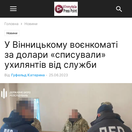
Головна
Новини
Новини
У Вінницькому воєнкоматі
за долари «списували»
ухилянтів від служби
Від
Гуфельд Катерина
-
25.06.2023