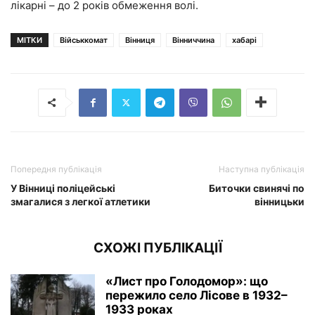
лікарні – до 2 років обмеження волі.
МІТКИ
Військкомат
Вінниця
Вінниччина
хабарі
Попередня публікація
Наступна публікація
У Вінниці поліцейські
Биточки свинячі по
змагалися з легкої атлетики
вінницьки
СХОЖІ ПУБЛІКАЦІЇ
«Лист про Голодомор»: що
пережило село Лісове в 1932–
1933 роках