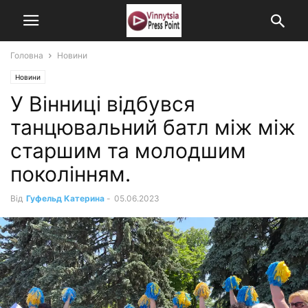
Головна
Новини
Новини
У Вінниці відбувся
танцювальний батл між між
старшим та молодшим
поколінням.
Від
Гуфельд Катерина
-
05.06.2023