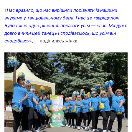
«
Нас вразило, що нас вирішили порівняти із нашими
внуками у танцювальному батлі. І нас це «зарядило»!
Було лише одне рішення: показати усім — клас. Ми дуже
довго вчили цей танець і сподіваємось, що усім він
сподобався
», — поділилась жінка.