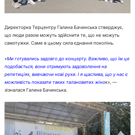
Директорка Терцентру Галина Бачинська стверджує,
що люди разом можуть здійснити те, що не можуть
самотужки. Саме в цьому сила єднання поколінь.
«
Ми готувались задовго до концерту. Важливо, що їм це
подобається, вони отримують задоволення на
репетиціях, вивчаючи нові рухи. І я щаслива, що у нас є
можливість показати таких талановитих жіно
к», —
зізналася Галина Бачинська.