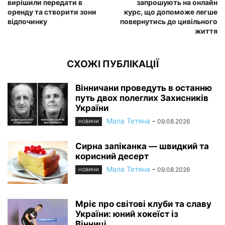
вирішили передати в
запрошують на онлайн
оренду та створити зони
курс, що допоможе легше
відпочинку
повернутись до цивільного
життя
СХОЖІ ПУБЛІКАЦІЇ
Вінничани проведуть в останню
путь двох полеглих Захисників
України
Мала Тетяна
-
09.08.2026
НОВИНИ
Сирна запіканка — швидкий та
корисний десерт
Мала Тетяна
-
09.08.2026
НОВИНИ
Мріє про світові клуби та славу
України: юний хокеїст із
Вінниці...