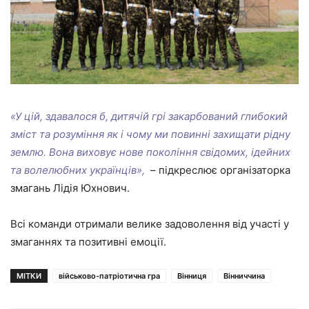
«У цій, здавалося б, дитячій грі закарбований глибокий
зміст та розуміння як і чому ми повинні захищати рідну
землю. Вона виховує нове покоління свідомих, ідейних
та волелюбних українців»,
– підкреслює організаторка
змагань Лідія Юхнович.
Всі команди отримали велике задоволення від участі у
змаганнях та позитивні емоції.
МІТКИ
військово-патріотична гра
Вінниця
Вінниччина