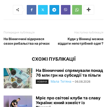
Попередня публікація
Наступна публікація
На Вінниччині відкрився
Куди у Вінниці можна
сезон рибальства на річках
віддати непотрібний одяг?
СХОЖІ ПУБЛІКАЦІЇ
На Вінниччині спрямували понад
76 млн грн на субсидії та пільги
Мала Тетяна
-
06.08.2026
НОВИНИ
Мріє про світові клуби та славу
України: юний хокеїст із