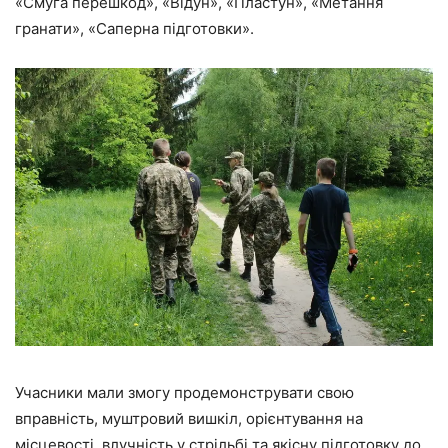
«Смуга перешкод», «Відун», «Пластун», «Метання
гранати», «Саперна підготовки».
Учасники мали змогу продемонструвати свою
вправність, муштровий вишкіл, орієнтування на
місцевості, влучність у стрільбі та якісну підготовку до