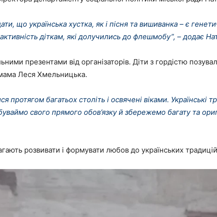
ати, що українська хустка, як і пісня та вишиванка – є гене
а активність діткам, які долучились до флешмобу”, – додає Н
льними презентами від організаторів. Діти з гордістю позув
а мама Леся Хмельницька.
ся протягом багатьох століть і освячені віками. Українські тр
абуваймо свого прямого обов’язку й збережемо багату та ори
агають розвивати і формувати любов до українських традицій