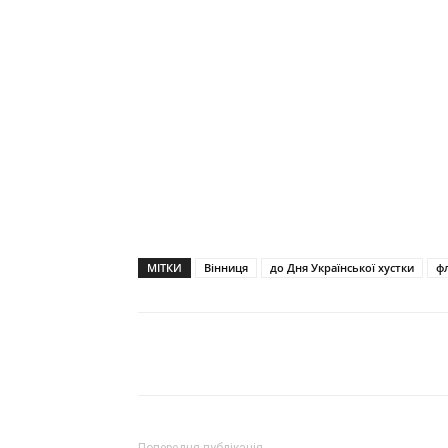
МІТКИ
Вінниця
до Дня Української хустки
ф
Поділитися
Попередня публікація