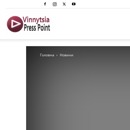
Вінниця
Преспоінт
Головна
Новини