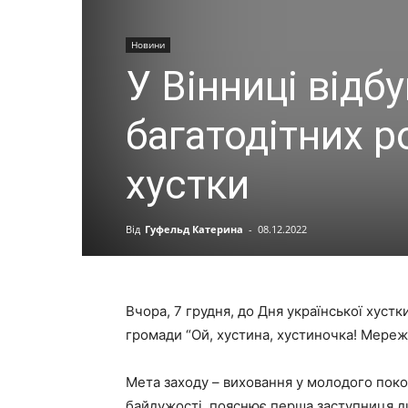
Новини
У Вінниці відб
багатодітних р
хустки
Від
Гуфельд Катерина
-
08.12.2022
Вчора, 7 грудня, до Дня української хуст
громади “Ой, хустина, хустиночка! Мереж
Мета заходу – виховання у молодого поко
байдужості, пояснює перша заступниця ди