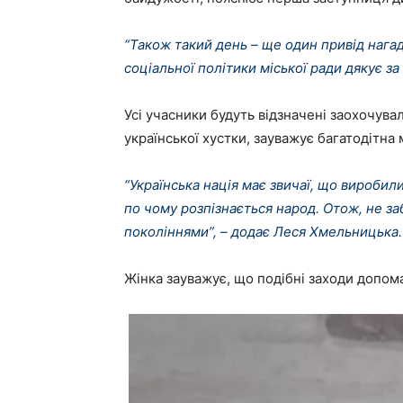
“Також такий день – ще один привід нагад
соціальної політики міської ради дякує з
Усі учасники будуть відзначені заохочува
української хустки, зауважує багатодітн
“Українська нація має звичаї, що виробили
по чому розпізнається народ. Отож, не з
поколіннями”, – додає Леся Хмельницька.
Жінка зауважує, що подібні заходи допом