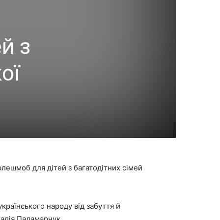
й з
ої
 флешмоб для дітей з багатодітних сімей
країнського народу від забуття й
талія Паламарчук
.