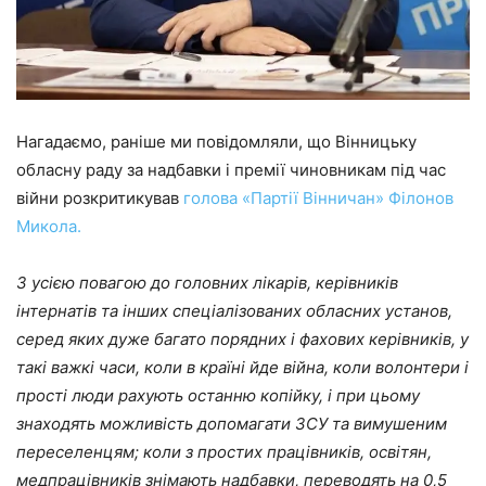
Нагадаємо, раніше ми повідомляли, що Вінницьку
обласну раду за надбавки і премії чиновникам під час
війни розкритикував
голова «Партії Вінничан» Філонов
Микола.
З усією повагою до головних лікарів, керівників
інтернатів та інших спеціалізованих обласних установ,
серед яких дуже багато порядних і фахових керівників, у
такі важкі часи, коли в країні йде війна, коли волонтери і
прості люди рахують останню копійку, і при цьому
знаходять можливість допомагати ЗСУ та вимушеним
переселенцям; коли з простих працівників, освітян,
медпрацівників знімають надбавки, переводять на 0,5