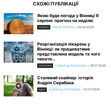
СХОЖІ ПУБЛІКАЦІЇ
Якою буде погода у Вінниці 9
серпня: прогноз на неділю
Мала Тетяна
-
09.08.2026
НОВИНИ
Реорганізація лікарень у
Вінниці: як працюватиме
представлена модель та чого
чекати...
Гуфельд Катерина
-
28.07.2026
АНАЛІТИКА
Сталевий снайпер: історія
Андрія Скрибана
Гуфельд Катерина
-
02.07.2026
ВІДЕО