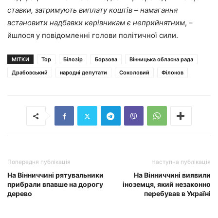
ставки, затримують виплату коштів – намагання
встановити надбавки керівникам є неприйнятним
, –
йшлося у повідомленні голови політичної сили.
МІТКИ
Top
Білозір
Борзова
Вінницька обласна рада
Драбовський
народні депутати
Соколовий
Філонов
Попередня публікація
Наступна публікація
На Вінниччині рятувальники
На Вінниччині виявили
прибрали впавше на дорогу
іноземця, який незаконно
дерево
перебував в Україні