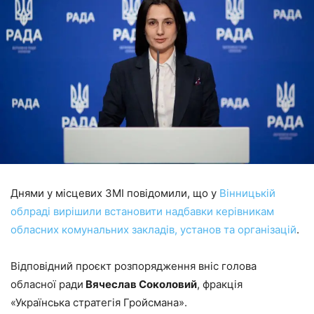
Днями у місцевих ЗМІ повідомили, що у
Вінницькій
облраді вирішили встановити надбавки керівникам
обласних комунальних закладів, установ та організацій
.
Відповідний проєкт розпорядження вніс голова
обласної ради
Вячеслав Соколовий
, фракція
«Українська стратегія Гройсмана».