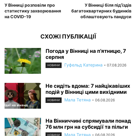
У Вінниці розповіли про
У Вінниці біля під’їздів
статистику захворювання
багатоквартирних будинків
на COVID-19
облаштовують пандуси
СХОЖІ ПУБЛІКАЦІЇ
Погода у Вінниці на п’ятницю, 7
серпня
Гуфельд Катерина
-
07.08.2026
НОВИНИ
Не сидіть вдома: 7 найцікавіших
подій у Вінниці цими вихідними
Мала Тетяна
-
06.08.2026
НОВИНИ
На Вінниччині спрямували понад
76 млн грн на субсидії та пільги
Мала Тетяна
-
06.08.2026
НОВИНИ