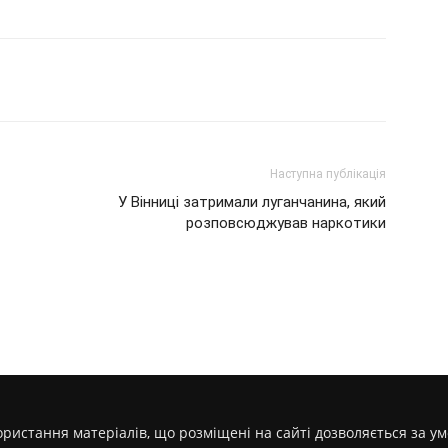
Наступна публікація
У Вінниці затримали луганчанина, який
розповсюджував наркотики
ристання матеріалів, що розміщені на сайті дозволяється за у