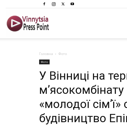
Вінниця
Преспоінт
Головна
Фото
Фото
У Вінниці на тер
м’ясокомбінату
«молодої сім’ї»
будівництво Еп