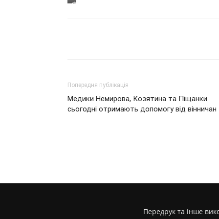
Фото
Влада
Цепеша
Поділитися
Попередня публікація
Медики Немирова, Козятина та Піщанки
сьогодні отримають допомогу від вінничан
Передрук та інше вико