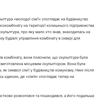
льптура «молодої сім’ї» споглядає на будівництво
’ясокомбінату на території колишнього підприємства
 скульптура, про яку мало хто знав, знаходилась на
у будівлі управління комбінату в сквері для
ів комбінату, вони пояснили, що скульптура була
 виготовлена місцевим скульптором. Вона була
як символ сім’ї у будівництві комунізму. Нині після
ь єдиною, де «сім’я» споглядає тепер на
астково розколовся та пошкодився, а його подальша