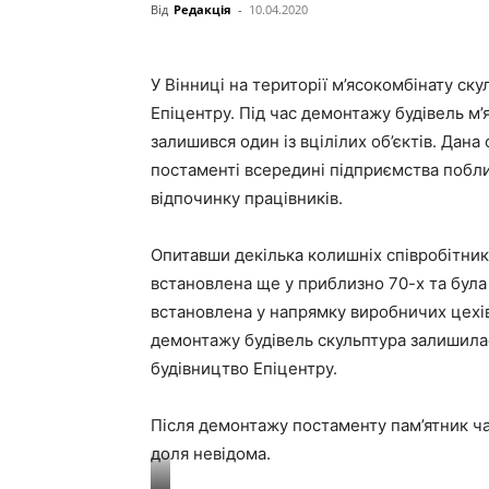
Від
Редакція
-
10.04.2020
У Вінниці на території м’ясокомбінату ску
Епіцентру. Під час демонтажу будівель м
залишився один із вцілілих об’єктів. Дана
постаменті всередині підприємства поблиз
відпочинку працівників.
Опитавши декілька колишніх співробітник
встановлена ще у приблизно 70-х та була
встановлена у напрямку виробничих цехів, 
демонтажу будівель скульптура залишилас
будівництво Епіцентру.
Після демонтажу постаменту пам’ятник ч
доля невідома.