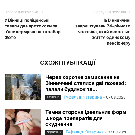
Попередня публікація
Наступна публікація
У Вінниці поліцейські
На Вінниччині
склали два протоколи за
заарештували 24-річного
п’яне кермування та хабар.
чоловіка, який вкоротив
Фото
життя одинокому
пенсіонеру
СХОЖІ ПУБЛІКАЦІЇ
Через коротке замикання на
Вінниччині сталися дві пожежі:
палали будинок та...
Гуфельд Катерина
-
07.08.2026
НОВИНИ
Темна сторона ідеальних форм:
шкода препаратів для
схуднення
Гуфельд Катерина
-
07.08.2026
ЗДОРОВ'Я