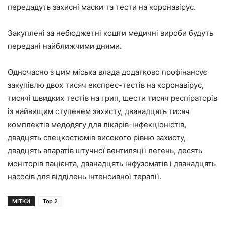
передадуть захисні маски та тести на коронавірус.
Закуплені за небюджетні кошти медичні вироби будуть
передані найближчими днями.
Одночасно з цим міська влада додатково профінансує
закупівлю двох тисяч експрес-тестів на коронавірус,
тисячі швидких тестів на грип, шести тисяч респіраторів
із найвищим ступенем захисту, дванадцять тисяч
комплектів медодягу для лікарів-інфекціоністів,
двадцять спецкостюмів високого рівню захисту,
двадцять апаратів штучної вентиляції легень, десять
моніторів пацієнта, дванадцять інфузоматів і дванадцять
насосів для відділень інтенсивної терапії.
МІТКИ
Top 2