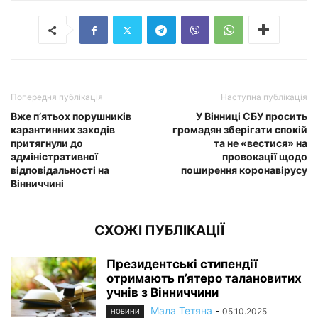
Попередня публікація
Наступна публікація
Вже п’ятьох порушників
У Вінниці СБУ просить
карантинних заходів
громадян зберігати спокій
притягнули до
та не «вестися» на
адміністративної
провокації щодо
відповідальності на
поширення коронавірусу
Вінниччині
СХОЖІ ПУБЛІКАЦІЇ
Президентські стипендії
отримають п’ятеро талановитих
учнів з Вінниччини
Мала Тетяна
-
05.10.2025
НОВИНИ