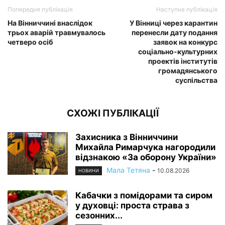
Попередня публікація
Наступна публікація
На Вінниччині внаслідок
У Вінниці через карантин
трьох аварій травмувалось
перенесли дату подання
четверо осіб
заявок на конкурс
соціально-культурних
проектів інститутів
громадянського
суспільства
СХОЖІ ПУБЛІКАЦІЇ
Захисника з Вінниччини
Михайла Римарчука нагородили
відзнакою «За оборону України»
Мала Тетяна
-
10.08.2026
НОВИНИ
Кабачки з помідорами та сиром
у духовці: проста страва з
сезонних...