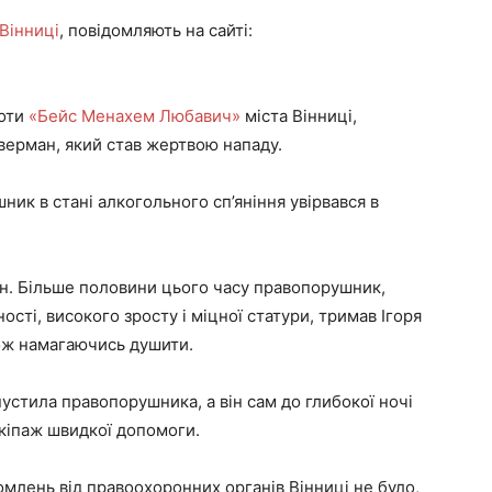
Вінниці
, повідомляють на сайті:
ноти
«Бейс Менахем Любавич»
міста Вінниці,
аверман, який став жертвою нападу.
ик в стані алкогольного сп’яніння увірвався в
ин. Більше половини цього часу правопорушник,
сті, високого зросту і міцної статури, тримав Ігоря
ож намагаючись душити.
устила правопорушника, а він сам до глибокої ночі
 екіпаж швидкої допомоги.
омлень від правоохоронних органів Вінниці не було,