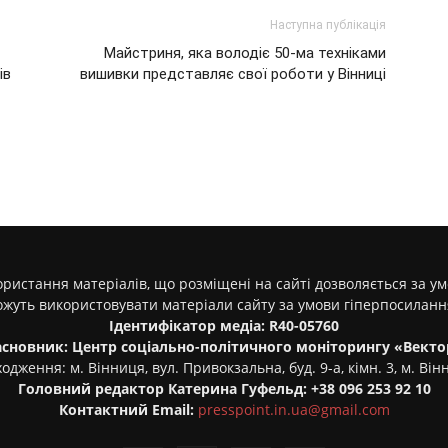
Наступна публікація
Майстриня, яка володіє 50-ма техніками
ів
вишивки представляє свої роботи у Вінниці
ристання матеріалів, що розміщені на сайті дозволяється за у
ожуть використовувати матеріали сайту за умови гіперпосилан
Ідентифікатор медіа: R40-05760
асновник: Центр соціально-політичного моніторингу «Векто
одження: м. Вінниця, вул. Привокзальна, буд. 9-а, кімн. 3, м. Він
Головний редактор Катерина Гуфельд: +38 096 253 92 10
Контактний Email:
presspoint.in.ua@gmail.com