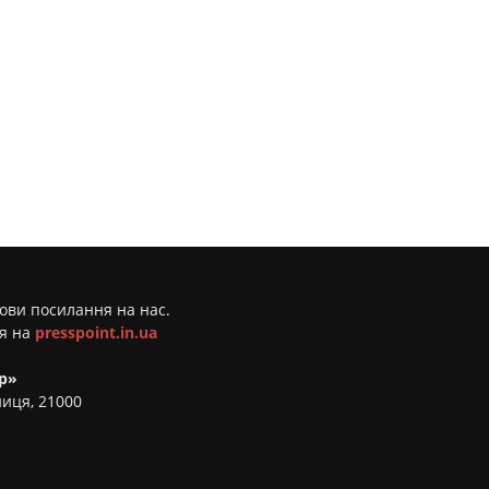
мови посилання на нас.
ня на
presspoint.in.ua
р»
ниця, 21000