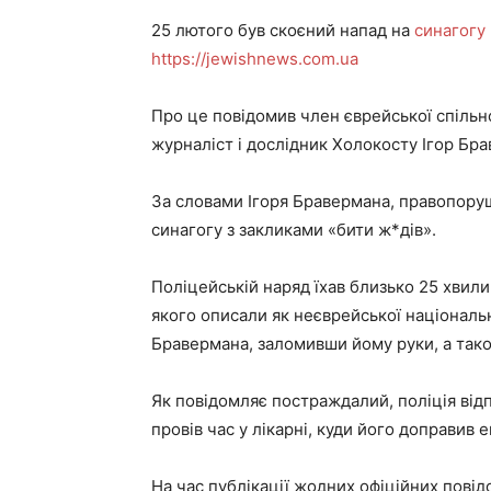
25 лютого був скоєний напад на
синагогу 
https://jewishnews.com.ua
Про це повідомив член єврейської спіль
журналіст і дослідник Холокосту Ігор Бр
За словами Ігоря Бравермана, правопорушн
синагогу з закликами «бити ж*дів».
Поліцейській наряд їхав близько 25 хвил
якого описали як неєврейської національно
Бравермана, заломивши йому руки, а так
Як повідомляє постраждалий, поліція відп
провів час у лікарні, куди його доправив
На час публікації жодних офіційних повід