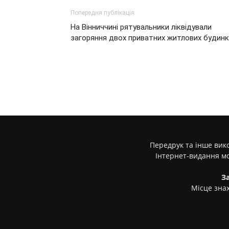
Попередня публікація
На Вінниччині рятувальники ліквідували
загоряння двох приватних житлових будинк
Передрук та інше вико
Інтернет-видання м
З
Місце знах