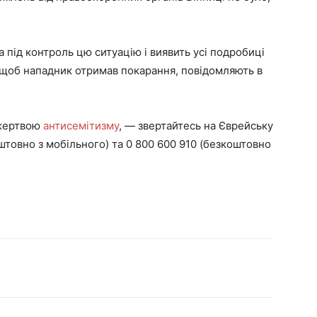
а під контроль цю ситуацію і виявить усі подробиці
о щоб нападник отримав покарання, повідомляють в
 жертвою
антисемітизму
, — звертайтесь на Єврейську
штовно з мобільного) та
0 800 600 910
(безкоштовно