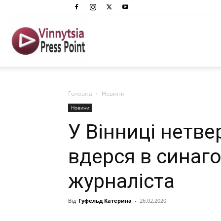
Вінниця
Преспоінт
Головна
Новини
Новини
У Вінниці нетве
вдерся в синаго
журналіста
Від
Гуфельд Катерина
-
26.02.2020