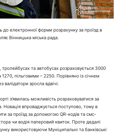
ь до електронної форми розрахунку за проїзд в
ляє Вінницька міська рада.
, тролейбусах та автобусах розраховується 3000
1270, пільговими – 2250. Порівняно із січнем
з валідатори зросла вдвічі.
орті з’явилась можливість розраховуватися за
. Новація впроваджується поступово, тому в
ти за проїзд за допомогою QR-кодів та смс-
ктора чи водія паперовий квиток. Проте дедалі
унку використовуючи Муніципальні та банківські