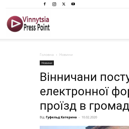
Вінниця
Преспоінт
Головна
Новини
Новини
Вінничани пост
електронної фо
проїзд в грома
Від
Гуфельд Катерина
-
10.02.2020