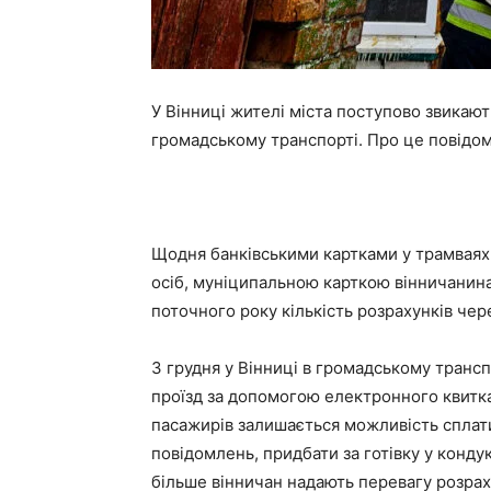
У Вінниці жителі міста поступово звикают
громадському транспорті. Про це повідом
Щодня банківськими картками у трамваях
осіб, муніципальною карткою вінничанина 
поточного року кількість розрахунків чере
З грудня у Вінниці в громадському трансп
проїзд за допомогою електронного квитка
пасажирів залишається можливість сплати
повідомлень, придбати за готівку у конду
більше вінничан надають перевагу розрах