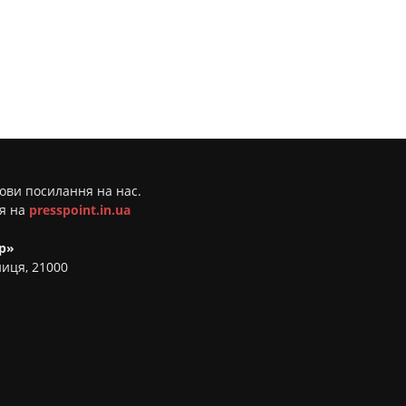
мови посилання на нас.
ня на
presspoint.in.ua
р»
ниця, 21000