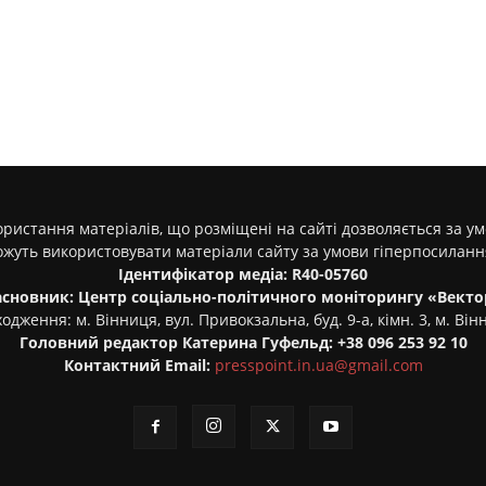
ристання матеріалів, що розміщені на сайті дозволяється за у
ожуть використовувати матеріали сайту за умови гіперпосилан
Ідентифікатор медіа: R40-05760
асновник: Центр соціально-політичного моніторингу «Векто
одження: м. Вінниця, вул. Привокзальна, буд. 9-а, кімн. 3, м. Він
Головний редактор Катерина Гуфельд: +38 096 253 92 10
Контактний Email:
presspoint.in.ua@gmail.com