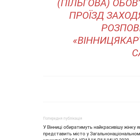
(ПІЛЬГОВА) ОБО
ПРОЇЗД ЗАХОД
РОЗПОВ
«ВІННИЦЯКАР
С
Поділитися
Попередня публікація
У Вінниці обиратимуть найкрасивішу жінку я
представить місто у Загальнонаціональном