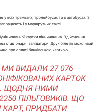
 у всіх трамваях, тролейбусах та в автобусах. З
запрацюють і у маршрутних таксі.
уніципальної картки вінничанина. Здійснення
рез стаціонарні валідатори. Друк білетів можливий
ючно при оплаті банківською карткою.
 МИ ВИДАЛИ 27 076
ОНІФІКОВАНИХ КАРТОК
. ЩОДНЯ НИМИ
250 ПІЛЬГОВИКІВ. ЩО
 КАРТ, ПРИДБАТИ