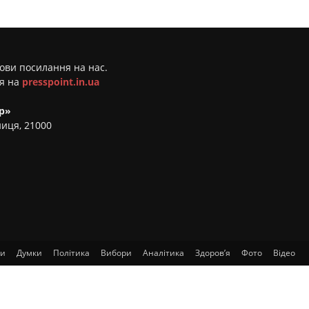
мови посилання на нас.
ня на
presspoint.in.ua
р»
ниця, 21000
ти
Думки
Політика
Вибори
Аналітика
Здоров’я
Фото
Відео