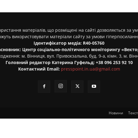
ристання матеріалів, що розміщені на сайті дозволяється за у
ожуть використовувати матеріали сайту за умови гіперпосилан
Ідентифікатор медіа: R40-05760
асновник: Центр соціально-політичного моніторингу «Векто
одження: м. Вінниця, вул. Привокзальна, буд. 9-а, кімн. 3, м. Він
Головний редактор Катерина Гуфельд: +38 096 253 92 10
Контактний Email:
presspoint.in.ua@gmail.com
Новини
Текс