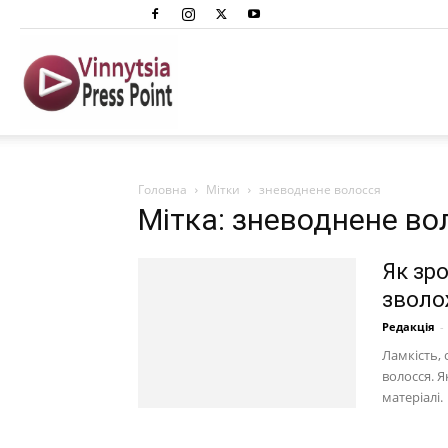
Вінниця
Преспоінт
Головна
Мітки
зневоднене волосся
Мітка: зневоднене во
Як зр
зволо
Редакція
-
Ламкість, 
волосся. Я
матеріалі.