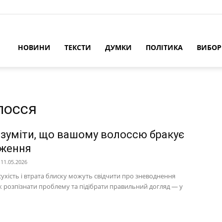
НОВИНИ
ТЕКСТИ
ДУМКИ
ПОЛІТИКА
ВИБО
лосся
озуміти, що вашому волоссю бракує
ження
11.05.2026
сухість і втрата блиску можуть свідчити про зневоднення
к розпізнати проблему та підібрати правильний догляд — у