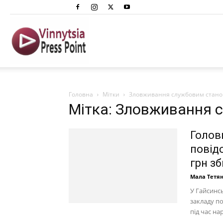
Вінниця
Преспоінт
Головна
Мітки
Зловживання службовим стан
Мітка: Зловживання
Голов
повід
грн зб
Мала Тетя
У Гайсинс
закладу п
під час на