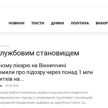
НОВИНИ
ТЕКСТИ
ДУМКИ
ПОЛІТИКА
ВИБО
овищем
 службовим становищем
ному лікарю на Вінниччині
омили про підозру через понад 1 млн
итків на...
на
-
24.06.2026
ькому районі головному лікарю комунального медичного
овідомили про підозру у зловживанні службовим становищем
рахування працівникам надбавок до заробітної плати. За...