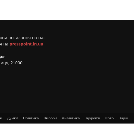
мови посилання на нас.
ня на
presspoint.in.ua
р»
ниця, 21000
ти
Думки
Політика
Вибори
Аналітика
Здоров’я
Фото
Відео