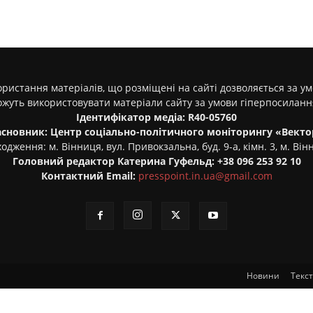
ристання матеріалів, що розміщені на сайті дозволяється за у
ожуть використовувати матеріали сайту за умови гіперпосилан
Ідентифікатор медіа: R40-05760
асновник: Центр соціально-політичного моніторингу «Векто
одження: м. Вінниця, вул. Привокзальна, буд. 9-а, кімн. 3, м. Він
Головний редактор Катерина Гуфельд: +38 096 253 92 10
Контактний Email:
presspoint.in.ua@gmail.com
Новини
Текс