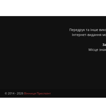
Передрук та інше вико
Інтернет-видання м
З
Місце знах
© 2014 - 2026
Вінниця Преспоінт