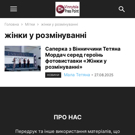
Головна
Мітки
жінки у розмінуванні
жінки у розмінуванні
Саперка з Вінниччини Тетяна
Мордач серед героїнь
фотовиставки «Жінки у
розмінуванні»
Мала Тетяна
-
27.08.2025
НОВИНИ
ПРО НАС
Передрук та інше використання матеріалів, що