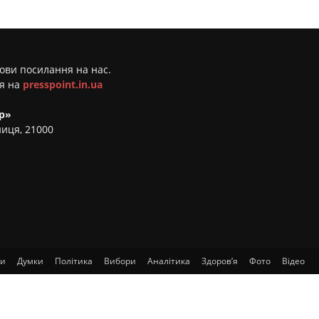
мови посилання на нас.
ня на
presspoint.in.ua
р»
ниця, 21000
ти
Думки
Політика
Вибори
Аналітика
Здоров’я
Фото
Відео