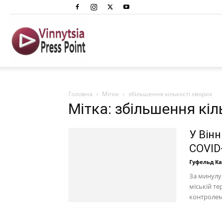
Вінниця
Преспоінт
Головна
Мітки
збільшення кількості хворих
Мітка: збільшення кіл
У Він
COVID
Гуфельд К
За минулу 
міській те
контролем