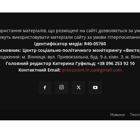
ристання матеріалів, що розміщені на сайті дозволяється за у
ожуть використовувати матеріали сайту за умови гіперпосилан
Ідентифікатор медіа: R40-05760
асновник: Центр соціально-політичного моніторингу «Векто
одження: м. Вінниця, вул. Привокзальна, буд. 9-а, кімн. 3, м. Він
Головний редактор Катерина Гуфельд: +38 096 253 92 10
Контактний Email:
presspoint.in.ua@gmail.com
Новини
Текс