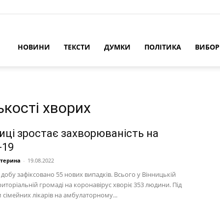
НОВИНИ
ТЕКСТИ
ДУМКИ
ПОЛІТИКА
ВИБО
ькості хворих
ниці зростає захворюваність на
-19
атерина
-
19.08.2022
добу зафіксовано 55 нових випадків. Всього у Вінницькій
риторіальній громаді на коронавірус хворіє 353 людини. Під
 сімейних лікарів на амбулаторному...