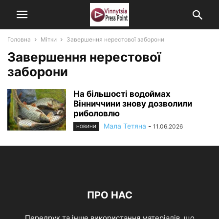
Головна
Мітки
Завершення нерестової заборони
Завершення нерестової
заборони
На більшості водоймах
Вінниччини знову дозволили
риболовлю
Мала Тетяна
-
11.06.2026
НОВИНИ
ПРО НАС
Передрук та інше використання матеріалів, що