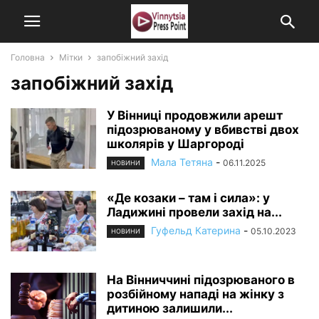
Головна
Мітки
запобіжний захід
запобіжний захід
У Вінниці продовжили арешт
підозрюваному у вбивстві двох
школярів у Шаргороді
Мала Тетяна
-
06.11.2025
НОВИНИ
«Де козаки – там і сила»: у
Ладижині провели захід на...
Гуфельд Катерина
-
05.10.2023
НОВИНИ
На Вінниччині підозрюваного в
розбійному нападі на жінку з
дитиною залишили...