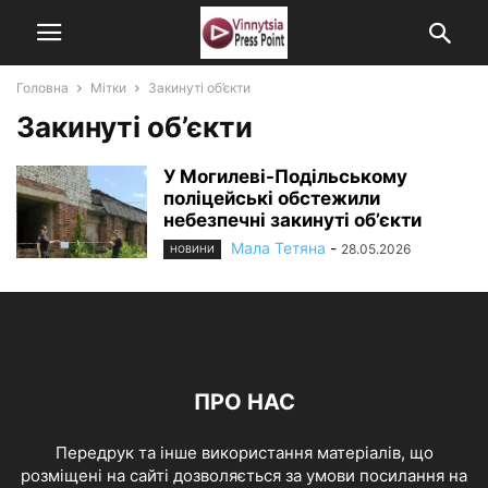
Головна
Мітки
Закинуті об’єкти
Закинуті об’єкти
У Могилеві-Подільському
поліцейські обстежили
небезпечні закинуті об’єкти
Мала Тетяна
-
28.05.2026
НОВИНИ
ПРО НАС
Передрук та інше використання матеріалів, що
розміщені на сайті дозволяється за умови посилання на