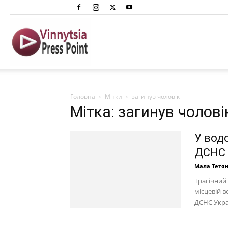
Вінниця
Преспоінт
Головна
Мітки
загинув чоловік
Мітка: загинув чолові
У водо
ДСНС 
Мала Тетя
Трагічний 
місцевій в
ДСНС Украї