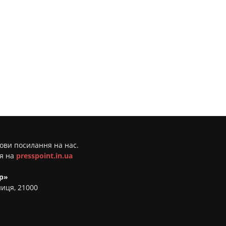
мови посилання на нас.
ня на
presspoint.in.ua
р»
ниця, 21000