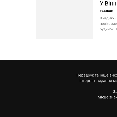
У Вінн
Редакція
-
В неділю, 
повідомлен
будинок.П
Передрук та інше вико
Інтернет-видання м
З
Місце знах