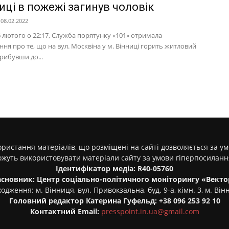
иці в пожежі загинув чоловік
08.02.2022
6 лютого о 22:17, Служба порятунку «101» отримала
ня про те, що на вул. Москвіна у м. Вінниці горить житловий
рибувши до...
ристання матеріалів, що розміщені на сайті дозволяється за у
ожуть використовувати матеріали сайту за умови гіперпосилан
Ідентифікатор медіа: R40-05760
асновник: Центр соціально-політичного моніторингу «Векто
одження: м. Вінниця, вул. Привокзальна, буд. 9-а, кімн. 3, м. Він
Головний редактор Катерина Гуфельд: +38 096 253 92 10
Контактний Email:
presspoint.in.ua@gmail.com