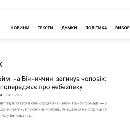
НОВИНИ
ТЕКСТИ
ДУМКИ
ПОЛІТИКА
ВИБО
к
ймі на Вінниччині загинув чоловік:
попереджає про небезпеку
на
-
04.06.2025
випадок стався в селі Корделівка Калинівської громади — у
одоймі загинув 48-річний чоловік. Як йдеться на сторінці ГУ
ни у Вінницькій...