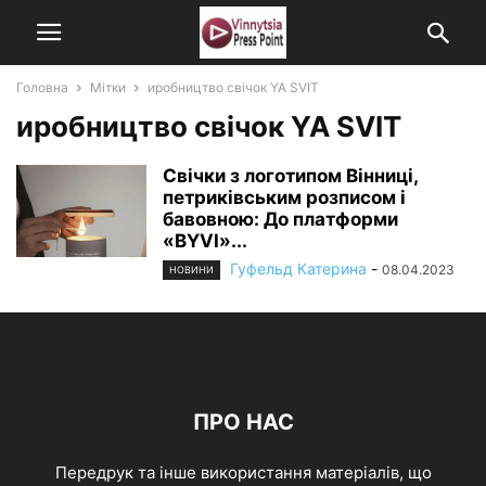
Головна
Мітки
иробництво свічок YA SVIT
иробництво свічок YA SVIT
Свічки з логотипом Вінниці,
петриківським розписом і
бавовною: До платформи
«BYVI»...
Гуфельд Катерина
-
08.04.2023
НОВИНИ
ПРО НАС
Передрук та інше використання матеріалів, що