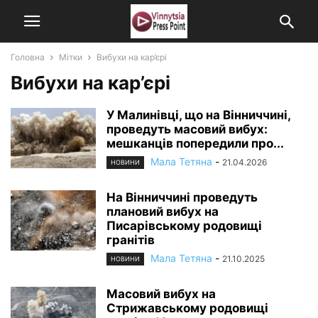
Головна
Мітки
Вибухи на кар’єрі
Вибухи на кар’єрі
У Малинівці, що на Вінниччині,
проведуть масовий вибух:
мешканців попередили про...
Мала Тетяна
-
21.04.2026
НОВИНИ
На Вінниччині проведуть
плановий вибух на
Писарівському родовищі
гранітів
Мала Тетяна
-
21.10.2025
НОВИНИ
Масовий вибух на
Стрижавському родовищі