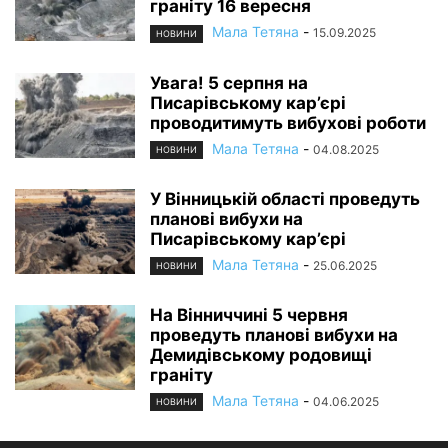
граніту 16 вересня
Мала Тетяна
-
15.09.2025
НОВИНИ
Увага! 5 серпня на
Писарівському кар’єрі
проводитимуть вибухові роботи
Мала Тетяна
-
04.08.2025
НОВИНИ
У Вінницькій області проведуть
планові вибухи на
Писарівському кар’єрі
Мала Тетяна
-
25.06.2025
НОВИНИ
На Вінниччині 5 червня
проведуть планові вибухи на
Демидівському родовищі
граніту
Мала Тетяна
-
04.06.2025
НОВИНИ